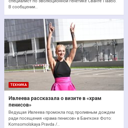
специалист по эволюционной генетике Сванте Паабо.
В сообщении…
ТЕХНИКА
Ивлеева рассказала о визите в «храм
пенисов»
Ведущая Ивлеева промокла под проливным дождем
ради посещения «храма пенисов» в Бангкоке Фото:
Komsomolskaya Pravda /…