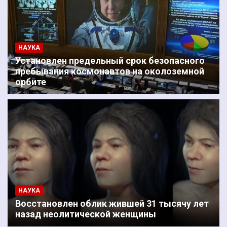
НАУКА
Установлен предельный срок безопасного
пребывания космонавтов на околоземной
орбите
НАУКА
Восстановлен облик жившей 31 тысячу лет
назад неолитической женщины