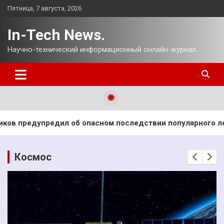
Перейти
Пятница, 7 августа, 2026
к
содержимому
In-Tech News.
Научно-технический информационный онлайн-журнал.
м последствии популярного лекарства
«Газпром» заяв
Космос