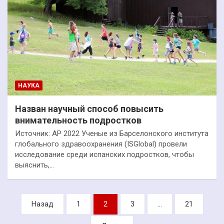
НАУКА
Назван научный способ повысить
внимательность подростков
Источник: AP 2022 Ученые из Барселонского института
глобального здравоохранения (ISGlobal) провели
исследование среди испанских подростков, чтобы
выяснить,…
Пагинация
Назад
1
2
3
…
21
записей