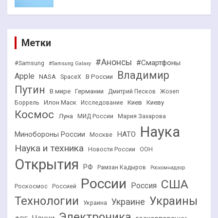
Метки
#Анонсы
#Смартфоны
#Samsung
#Samsung Galaxy
Владимир
Apple
NASA
В России
SpaceX
Путин
В мире
Германии
Дмитрий Песков
Жозеп
Илон Маск
Киев
Киеву
Боррель
Исследование
Космос
Луна
МИД России
Мария Захарова
Наука
НАТО
Минобороны России
Москве
Наука и техника
Новости России
ООН
Открытия
РФ
Рамзан Кадыров
Роскомнадзор
России
США
Россия
Роскосмос
Россией
Технологии
Украины
Украине
Украина
Электроника