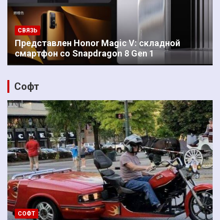
СВЯЗЬ
Представлен Honor Magic V: складной
смартфон со Snapdragon 8 Gen 1
Софт
СОФТ