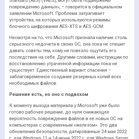
Standard (AES) (VAES), могут быть подвержены
повреждению данных», – говорится в официальном
заявлении Microsoft. Проблема затрагивает
устройства, на которых используются режимы
блочного шифрования AES-XTS и AES-GCM.
Несмотря на то, что Microsoft признала наличие столь
серьезного недочета в своих ОС, она пока не спешит
давать советы тем, кому не повезло ощутить его
последствия на себе. Другими словами, инструкции по
восстановлению утраченной информации пока не
существует. Единственный вариант спасения –
заблаговременное создание резервных копий всех
необходимых файлов.
Решение есть, но оно с подвохом
К моменту выхода материала у Microsoft уже было
готово рабочее решение, до нуля снижающее
вероятность повреждения файлов в ее новых ОС на
компьютерах с современным «железом». Это два
обновления безопасности, датированные 24 мая 2022
г. для Windows 11 и 14 июня 2022 г. для Windows Server