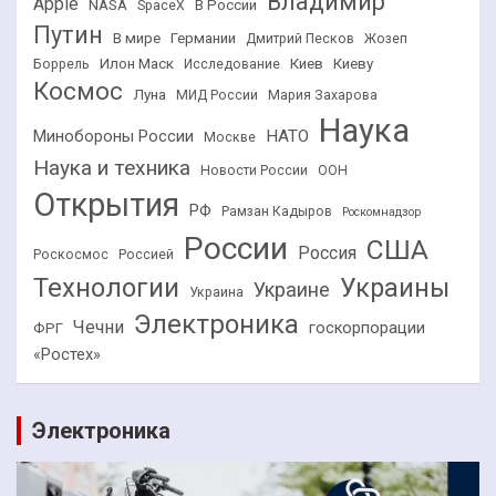
Владимир
Apple
NASA
В России
SpaceX
Путин
В мире
Германии
Дмитрий Песков
Жозеп
Илон Маск
Киев
Киеву
Боррель
Исследование
Космос
Луна
МИД России
Мария Захарова
Наука
НАТО
Минобороны России
Москве
Наука и техника
Новости России
ООН
Открытия
РФ
Рамзан Кадыров
Роскомнадзор
России
США
Россия
Роскосмос
Россией
Технологии
Украины
Украине
Украина
Электроника
Чечни
госкорпорации
ФРГ
«Ростех»
Электроника