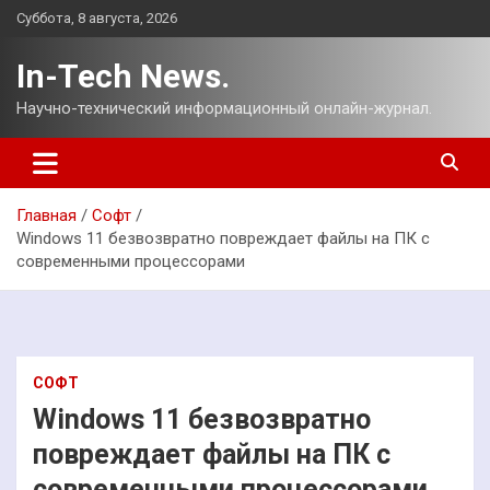
Перейти
Суббота, 8 августа, 2026
к
содержимому
In-Tech News.
Научно-технический информационный онлайн-журнал.
Главная
Софт
Windows 11 безвозвратно повреждает файлы на ПК с
современными процессорами
СОФТ
Windows 11 безвозвратно
повреждает файлы на ПК с
современными процессорами