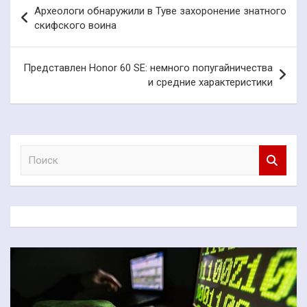
Навигация
Археологи обнаружили в Туве захоронение знатного
по
скифского воина
записям
Представлен Honor 60 SE: немного попугайничества
и средние характеристики
П
о
и
с
к