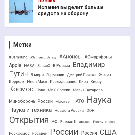
ТЕХНИКА
Испания выделит больше
средств на оборону
Метки
#Анонсы
#Смартфоны
#Samsung
#Samsung Galaxy
Владимир
Apple
NASA
В России
SpaceX
Путин
В мире
Германии
Дмитрий Песков
Жозеп
Илон Маск
Киев
Киеву
Боррель
Исследование
Космос
Луна
МИД России
Мария Захарова
Наука
НАТО
Минобороны России
Москве
Наука и техника
Новости России
ООН
Открытия
РФ
Рамзан Кадыров
Роскомнадзор
России
США
Россия
Роскосмос
Россией