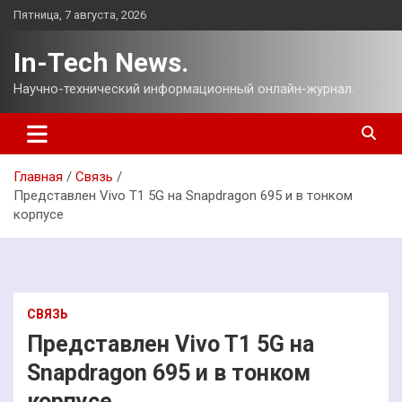
Перейти
Пятница, 7 августа, 2026
к
содержимому
In-Tech News.
Научно-технический информационный онлайн-журнал.
Главная
Связь
Представлен Vivo T1 5G на Snapdragon 695 и в тонком
корпусе
СВЯЗЬ
Представлен Vivo T1 5G на
Snapdragon 695 и в тонком
корпусе