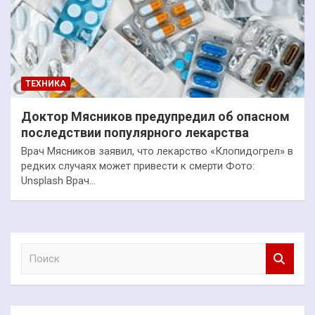
ТЕХНИКА
Доктор Мясников предупредил об опасном
последствии популярного лекарства
Врач Мясников заявил, что лекарство «Клопидогрел» в
редких случаях может привести к смерти Фото:
Unsplash Врач…
П
о
и
с
к