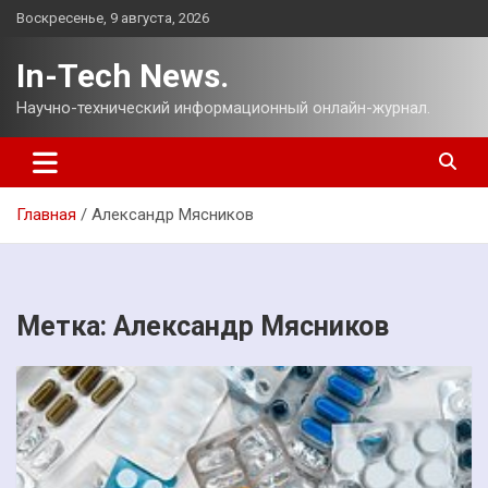
Перейти
Воскресенье, 9 августа, 2026
к
содержимому
In-Tech News.
Научно-технический информационный онлайн-журнал.
Главная
Александр Мясников
Метка:
Александр Мясников