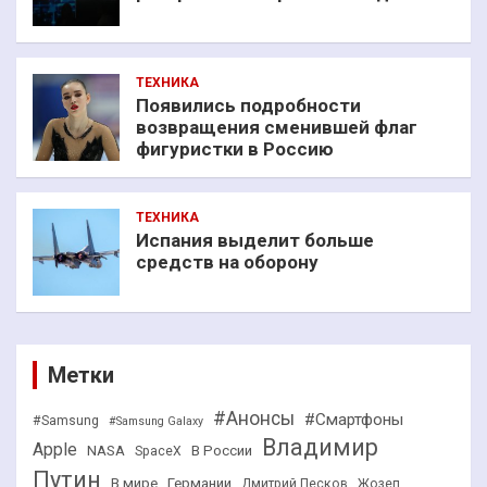
ТЕХНИКА
Появились подробности
возвращения сменившей флаг
фигуристки в Россию
ТЕХНИКА
Испания выделит больше
средств на оборону
Метки
#Анонсы
#Смартфоны
#Samsung
#Samsung Galaxy
Владимир
Apple
NASA
В России
SpaceX
Путин
В мире
Германии
Дмитрий Песков
Жозеп