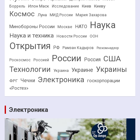
Илон Маск
Киев
Киеву
Боррель
Исследование
Космос
Луна
МИД России
Мария Захарова
Наука
НАТО
Минобороны России
Москве
Наука и техника
Новости России
ООН
Открытия
РФ
Рамзан Кадыров
Роскомнадзор
России
США
Россия
Роскосмос
Россией
Технологии
Украины
Украине
Украина
Электроника
Чечни
госкорпорации
ФРГ
«Ростех»
Электроника