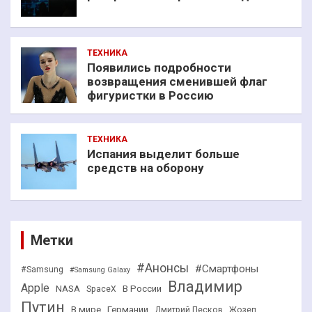
ТЕХНИКА
Появились подробности
возвращения сменившей флаг
фигуристки в Россию
ТЕХНИКА
Испания выделит больше
средств на оборону
Метки
#Анонсы
#Смартфоны
#Samsung
#Samsung Galaxy
Владимир
Apple
NASA
В России
SpaceX
Путин
В мире
Германии
Дмитрий Песков
Жозеп