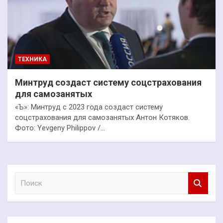
ТЕХНИКА
Минтруд создаст систему соцстрахования
для самозанятых
«Ъ»: Минтруд с 2023 года создаст систему
соцстрахования для самозанятых Антон Котяков.
Фото: Yevgeny Philippov /…
П
о
и
с
к