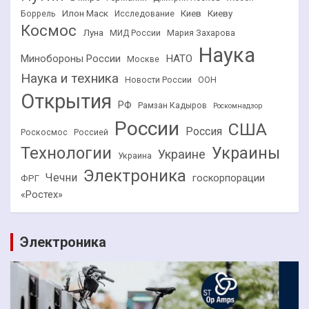
Илон Маск
Киев
Киеву
Боррель
Исследование
Космос
Луна
МИД России
Мария Захарова
Наука
НАТО
Минобороны России
Москве
Наука и техника
Новости России
ООН
Открытия
РФ
Рамзан Кадыров
Роскомнадзор
России
США
Россия
Роскосмос
Россией
Технологии
Украины
Украине
Украина
Электроника
Чечни
госкорпорации
ФРГ
«Ростех»
Электроника