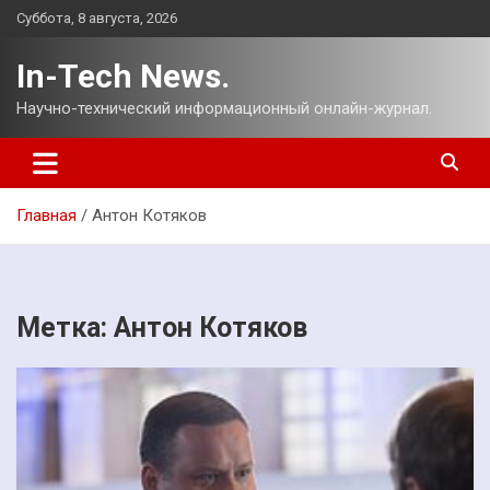
Перейти
Суббота, 8 августа, 2026
к
содержимому
In-Tech News.
Научно-технический информационный онлайн-журнал.
Главная
Антон Котяков
Метка:
Антон Котяков