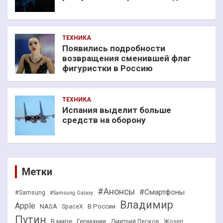
ТЕХНИКА
Появились подробности
возвращения сменившей флаг
фигуристки в Россию
ТЕХНИКА
Испания выделит больше
средств на оборону
Метки
#Анонсы
#Смартфоны
#Samsung
#Samsung Galaxy
Владимир
Apple
NASA
В России
SpaceX
Путин
В мире
Германии
Дмитрий Песков
Жозеп