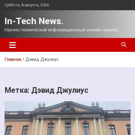
Перейти
Суббота, 8 августа, 2026
к
содержимому
In-Tech News.
Научно-технический информационный онлайн-журнал.
Главная
Дэвид Джулиус
Метка:
Дэвид Джулиус