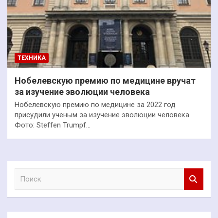
ТЕХНИКА
Нобелевскую премию по медицине вручат
за изучение эволюции человека
Нобелевскую премию по медицине за 2022 год
присудили ученым за изучение эволюции человека
Фото: Steffen Trumpf…
П
о
и
с
к