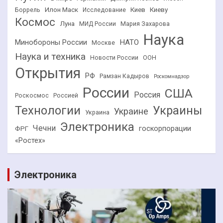
Илон Маск
Киев
Киеву
Боррель
Исследование
Космос
Луна
МИД России
Мария Захарова
Наука
НАТО
Минобороны России
Москве
Наука и техника
Новости России
ООН
Открытия
РФ
Рамзан Кадыров
Роскомнадзор
России
США
Россия
Роскосмос
Россией
Технологии
Украины
Украине
Украина
Электроника
Чечни
госкорпорации
ФРГ
«Ростех»
Электроника