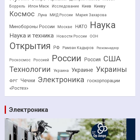
Илон Маск
Киев
Киеву
Боррель
Исследование
Космос
Луна
МИД России
Мария Захарова
Наука
НАТО
Минобороны России
Москве
Наука и техника
Новости России
ООН
Открытия
РФ
Рамзан Кадыров
Роскомнадзор
России
США
Россия
Роскосмос
Россией
Технологии
Украины
Украине
Украина
Электроника
Чечни
госкорпорации
ФРГ
«Ростех»
Электроника