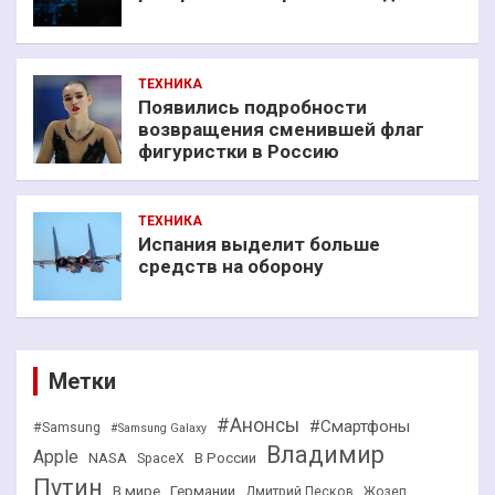
ТЕХНИКА
Появились подробности
возвращения сменившей флаг
фигуристки в Россию
ТЕХНИКА
Испания выделит больше
средств на оборону
Метки
#Анонсы
#Смартфоны
#Samsung
#Samsung Galaxy
Владимир
Apple
NASA
В России
SpaceX
Путин
В мире
Германии
Дмитрий Песков
Жозеп