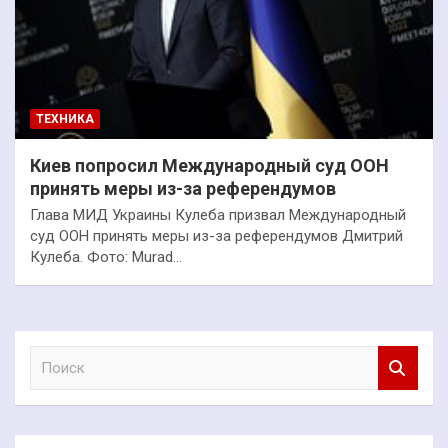
ТЕХНИКА
Киев попросил Международный суд ООН
принять меры из-за референдумов
Глава МИД Украины Кулеба призвал Международный
суд ООН принять меры из-за референдумов Дмитрий
Кулеба. Фото: Murad…
П
о
и
с
к