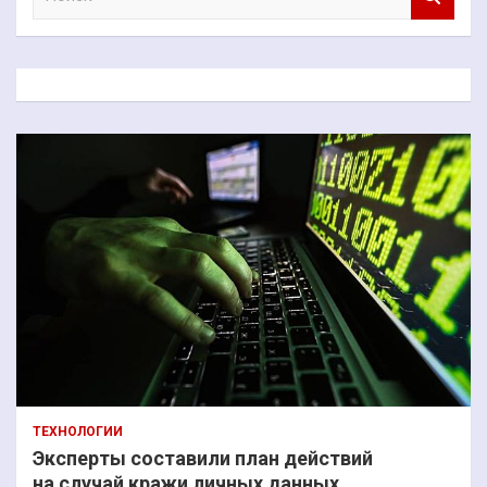
о
и
с
к
ТЕХНОЛОГИИ
Эксперты составили план действий
на случай кражи личных данных