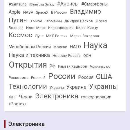
#Анонсы
#Смартфоны
#Samsung
#Samsung Galaxy
Владимир
Apple
NASA
В России
SpaceX
Путин
В мире
Германии
Дмитрий Песков
Жозеп
Илон Маск
Киев
Киеву
Боррель
Исследование
Космос
Луна
МИД России
Мария Захарова
Наука
НАТО
Минобороны России
Москве
Наука и техника
Новости России
ООН
Открытия
РФ
Рамзан Кадыров
Роскомнадзор
России
США
Россия
Роскосмос
Россией
Технологии
Украины
Украине
Украина
Электроника
Чечни
госкорпорации
ФРГ
«Ростех»
Электроника