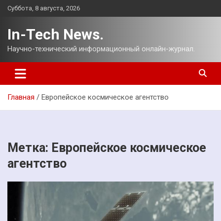
Перейти
Суббота, 8 августа, 2026
к
содержимому
In-Tech News.
Научно-технический информационный онлайн-журнал.
Главная
Европейское космическое агентство
Метка:
Европейское космическое
агентство