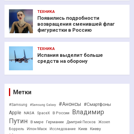
ТЕХНИКА
Появились подробности
возвращения сменившей флаг
фигуристки в Россию
ТЕХНИКА
Испания выделит больше
средств на оборону
Метки
#Анонсы
#Смартфоны
#Samsung
#Samsung Galaxy
Владимир
Apple
NASA
В России
SpaceX
Путин
В мире
Германии
Дмитрий Песков
Жозеп
Илон Маск
Киев
Киеву
Боррель
Исследование