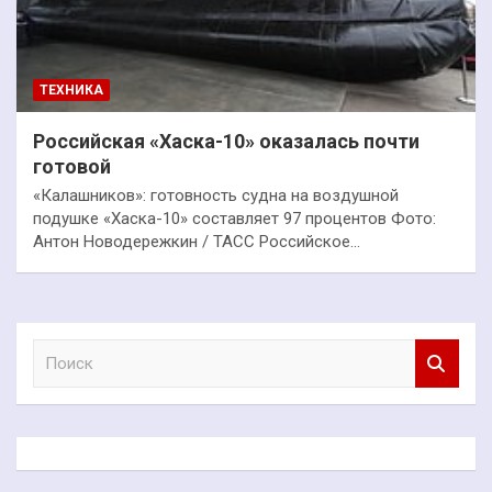
ТЕХНИКА
Российская «Хаска-10» оказалась почти
готовой
«Калашников»: готовность судна на воздушной
подушке «Хаска-10» составляет 97 процентов Фото:
Антон Новодережкин / ТАСС Российское…
П
о
и
с
к