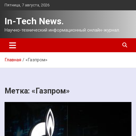
Перейти
Пятница, 7 августа, 2026
к
содержимому
In-Tech News.
Научно-технический информационный онлайн-журнал.
Главная
«Газпром»
Метка:
«Газпром»