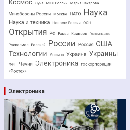
Космос
Луна
МИД России
Мария Захарова
Наука
НАТО
Минобороны России
Москве
Наука и техника
Новости России
ООН
Открытия
РФ
Рамзан Кадыров
Роскомнадзор
России
США
Россия
Роскосмос
Россией
Технологии
Украины
Украине
Украина
Электроника
Чечни
госкорпорации
ФРГ
«Ростех»
Электроника