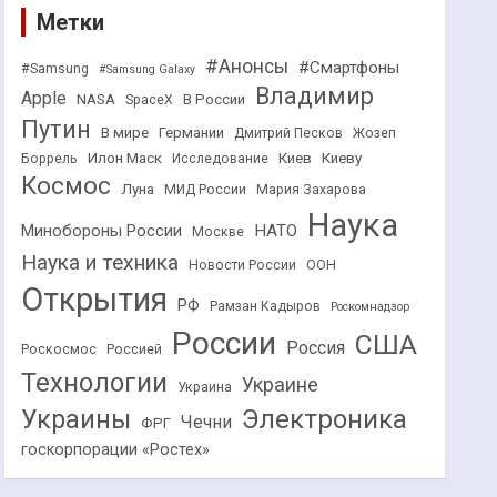
Метки
#Анонсы
#Смартфоны
#Samsung
#Samsung Galaxy
Владимир
Apple
NASA
В России
SpaceX
Путин
В мире
Германии
Дмитрий Песков
Жозеп
Илон Маск
Киев
Киеву
Боррель
Исследование
Космос
Луна
МИД России
Мария Захарова
Наука
НАТО
Минобороны России
Москве
Наука и техника
Новости России
ООН
Открытия
РФ
Рамзан Кадыров
Роскомнадзор
России
США
Россия
Роскосмос
Россией
Технологии
Украине
Украина
Украины
Электроника
Чечни
ФРГ
госкорпорации «Ростех»