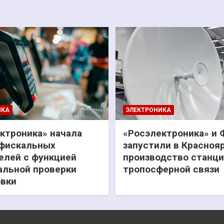
ИКА
ЭЛЕКТРОНИКА
ктроника» начала
«Росэлектроника» и
фискальных
запустили в Красноя
елей с функцией
производство станц
льной проверки
тропосферной связи
вки