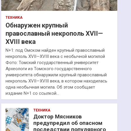
ТЕХНИКА
Обнаружен крупный
православный некрополь XVII—
XVIII века
N+1: под Омском найден крупный православный
некрополь XVII—XVIII века с необычной могилой
Фото: Томский государственный университет
Археологи из Томского государственного
университета обнаружили крупный православный
некрополь XVII—XVIII века, в котором находилась
одна необычная могила. Об этом сообщает
издание N+1 со ссылкой…
ТЕХНИКА
Доктор Мясников
предупредил об опасном
последствии популярного