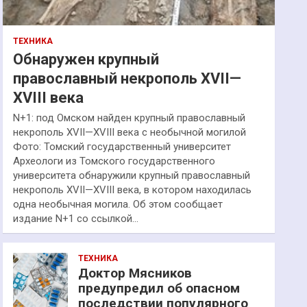
ТЕХНИКА
Обнаружен крупный
православный некрополь XVII—
XVIII века
N+1: под Омском найден крупный православный
некрополь XVII—XVIII века с необычной могилой
Фото: Томский государственный университет
Археологи из Томского государственного
университета обнаружили крупный православный
некрополь XVII—XVIII века, в котором находилась
одна необычная могила. Об этом сообщает
издание N+1 со ссылкой…
ТЕХНИКА
Доктор Мясников
предупредил об опасном
последствии популярного