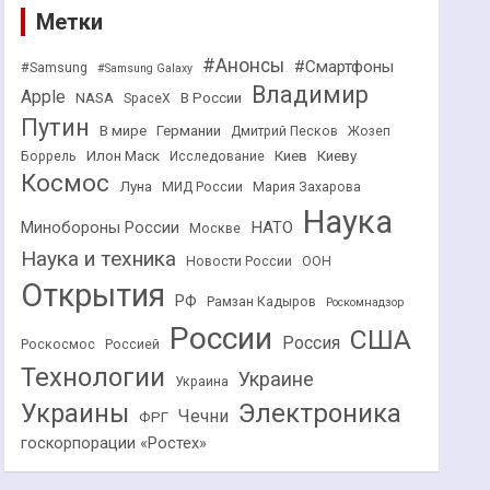
Метки
#Анонсы
#Смартфоны
#Samsung
#Samsung Galaxy
Владимир
Apple
NASA
В России
SpaceX
Путин
В мире
Германии
Дмитрий Песков
Жозеп
Илон Маск
Киев
Киеву
Боррель
Исследование
Космос
Луна
МИД России
Мария Захарова
Наука
НАТО
Минобороны России
Москве
Наука и техника
Новости России
ООН
Открытия
РФ
Рамзан Кадыров
Роскомнадзор
России
США
Россия
Роскосмос
Россией
Технологии
Украине
Украина
Украины
Электроника
Чечни
ФРГ
госкорпорации «Ростех»