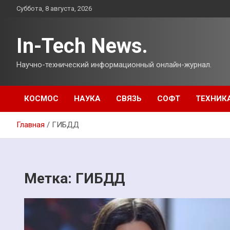
Перейти
Суббота, 8 августа, 2026
к
содержимому
In-Tech News.
Научно-технический информационный онлайн-журнал.
КОСМОС
НАУКА
СВЯЗЬ
СОФТ
ТЕХНИК
Главная
ГИБДД
Метка:
ГИБДД