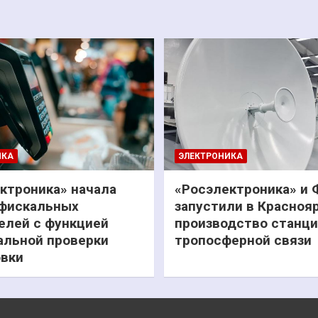
ИКА
ЭЛЕКТРОНИКА
ктроника» начала
«Росэлектроника» и
фискальных
запустили в Красноя
елей с функцией
производство станц
льной проверки
тропосферной связи
вки