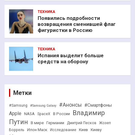
ТЕХНИКА
Появились подробности
возвращения сменившей флаг
фигуристки в Россию
ТЕХНИКА
Испания выделит больше
средств на оборону
Метки
#Анонсы
#Смартфоны
#Samsung
#Samsung Galaxy
Владимир
Apple
NASA
В России
SpaceX
Путин
В мире
Германии
Дмитрий Песков
Жозеп
Илон Маск
Киев
Киеву
Боррель
Исследование