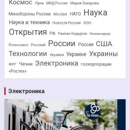
Космос
Луна
МИД России
Мария Захарова
Наука
НАТО
Минобороны России
Москве
Наука и техника
Новости России
ООН
Открытия
РФ
Рамзан Кадыров
Роскомнадзор
России
США
Россия
Роскосмос
Россией
Технологии
Украины
Украине
Украина
Электроника
Чечни
госкорпорации
ФРГ
«Ростех»
Электроника