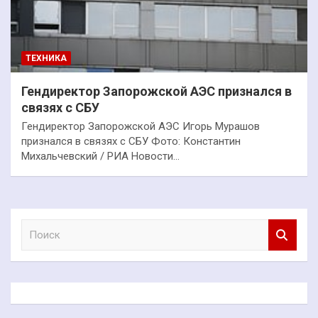
ТЕХНИКА
Гендиректор Запорожской АЭС признался в
связях с СБУ
Гендиректор Запорожской АЭС Игорь Мурашов
признался в связях с СБУ Фото: Константин
Михальчевский / РИА Новости…
П
о
и
с
к