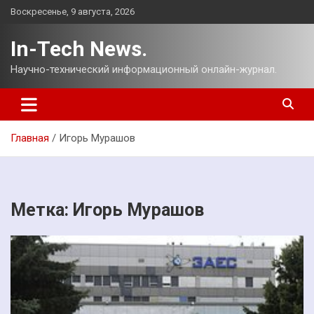
Перейти
Воскресенье, 9 августа, 2026
к
содержимому
In-Tech News.
Научно-технический информационный онлайн-журнал.
Главная
Игорь Мурашов
Метка:
Игорь Мурашов