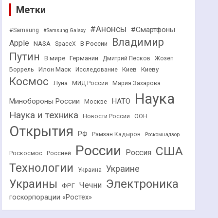
Метки
#Анонсы
#Смартфоны
#Samsung
#Samsung Galaxy
Владимир
Apple
NASA
В России
SpaceX
Путин
В мире
Германии
Дмитрий Песков
Жозеп
Илон Маск
Киев
Киеву
Боррель
Исследование
Космос
Луна
МИД России
Мария Захарова
Наука
НАТО
Минобороны России
Москве
Наука и техника
Новости России
ООН
Открытия
РФ
Рамзан Кадыров
Роскомнадзор
России
США
Россия
Роскосмос
Россией
Технологии
Украине
Украина
Украины
Электроника
Чечни
ФРГ
госкорпорации «Ростех»