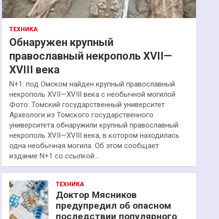
ТЕХНИКА
Обнаружен крупный
православный некрополь XVII—
XVIII века
N+1: под Омском найден крупный православный
некрополь XVII—XVIII века с необычной могилой
Фото: Томский государственный университет
Археологи из Томского государственного
университета обнаружили крупный православный
некрополь XVII—XVIII века, в котором находилась
одна необычная могила. Об этом сообщает
издание N+1 со ссылкой…
ТЕХНИКА
Доктор Мясников
предупредил об опасном
последствии популярного