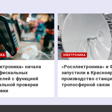
ИКА
ЭЛЕКТРОНИКА
ктроника» начала
«Росэлектроника» и
фискальных
запустили в Красноя
елей с функцией
производство станц
льной проверки
тропосферной связи
вки