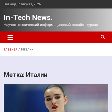
Перейти
Пятница, 7 августа, 2026
к
содержимому
In-Tech News.
Научно-технический информационный онлайн-журнал.
Главная
Италии
Метка:
Италии