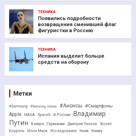
ТЕХНИКА
Появились подробности
возвращения сменившей флаг
фигуристки в Россию
ТЕХНИКА
Испания выделит больше
средств на оборону
Метки
#Анонсы
#Смартфоны
#Samsung
#Samsung Galaxy
Владимир
Apple
NASA
В России
SpaceX
Путин
В мире
Германии
Дмитрий Песков
Жозеп
Илон Маск
Киев
Киеву
Боррель
Исследование