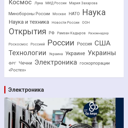
Космос
Луна
МИД России
Мария Захарова
Наука
НАТО
Минобороны России
Москве
Наука и техника
Новости России
ООН
Открытия
РФ
Рамзан Кадыров
Роскомнадзор
России
США
Россия
Роскосмос
Россией
Технологии
Украины
Украине
Украина
Электроника
Чечни
госкорпорации
ФРГ
«Ростех»
Электроника