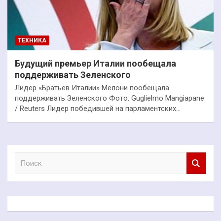
ТЕХНИКА
Будущий премьер Италии пообещала
поддерживать Зеленского
Лидер «Братьев Италии» Мелони пообещала
поддерживать Зеленского Фото: Guglielmo Mangiapane
/ Reuters Лидер победившей на парламентских…
П
о
и
с
к