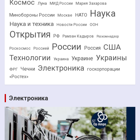
Космос
Луна
МИД России
Мария Захарова
Наука
НАТО
Минобороны России
Москве
Наука и техника
Новости России
ООН
Открытия
РФ
Рамзан Кадыров
Роскомнадзор
России
США
Россия
Роскосмос
Россией
Технологии
Украины
Украине
Украина
Электроника
Чечни
госкорпорации
ФРГ
«Ростех»
Электроника