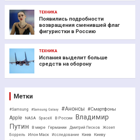
ТЕХНИКА
Появились подробности
возвращения сменившей флаг
фигуристки в Россию
ТЕХНИКА
Испания выделит больше
средств на оборону
Метки
#Анонсы
#Смартфоны
#Samsung
#Samsung Galaxy
Владимир
Apple
NASA
В России
SpaceX
Путин
В мире
Германии
Дмитрий Песков
Жозеп
Илон Маск
Киев
Киеву
Боррель
Исследование