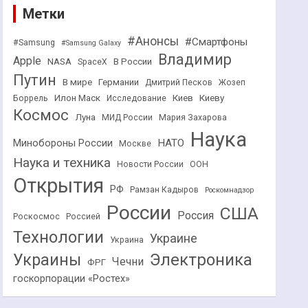
Метки
#Анонсы
#Смартфоны
#Samsung
#Samsung Galaxy
Владимир
Apple
NASA
В России
SpaceX
Путин
В мире
Германии
Дмитрий Песков
Жозеп
Илон Маск
Киев
Киеву
Боррель
Исследование
Космос
Луна
МИД России
Мария Захарова
Наука
НАТО
Минобороны России
Москве
Наука и техника
Новости России
ООН
Открытия
РФ
Рамзан Кадыров
Роскомнадзор
России
США
Россия
Роскосмос
Россией
Технологии
Украине
Украина
Украины
Электроника
Чечни
ФРГ
госкорпорации «Ростех»