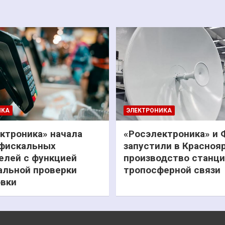
ИКА
ЭЛЕКТРОНИКА
ктроника» начала
«Росэлектроника» и
фискальных
запустили в Красноя
елей с функцией
производство станц
льной проверки
тропосферной связи
вки