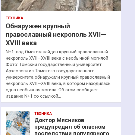
ТЕХНИКА
Обнаружен крупный
православный некрополь XVII—
XVIII века
N+1: под Омском найден крупный православный
некрополь XVII—XVIII века с необычной могилой
Фото: Томский государственный университет
Археологи из Томского государственного
университета обнаружили крупный православный
некрополь XVII—XVIII века, в котором находилась
одна необычная могила. Об этом сообщает
издание N+1 со ссылкой…
ТЕХНИКА
Доктор Мясников
предупредил об опасном
последствии популярного