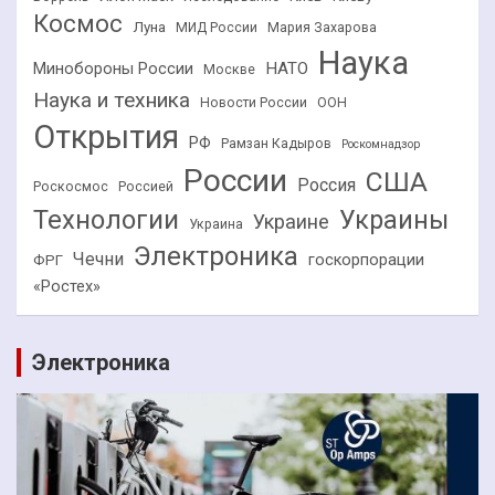
Космос
Луна
МИД России
Мария Захарова
Наука
НАТО
Минобороны России
Москве
Наука и техника
Новости России
ООН
Открытия
РФ
Рамзан Кадыров
Роскомнадзор
России
США
Россия
Роскосмос
Россией
Технологии
Украины
Украине
Украина
Электроника
Чечни
госкорпорации
ФРГ
«Ростех»
Электроника