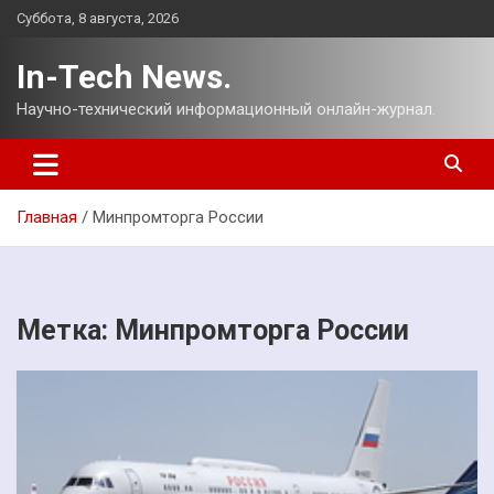
Перейти
Суббота, 8 августа, 2026
к
содержимому
In-Tech News.
Научно-технический информационный онлайн-журнал.
Главная
Минпромторга России
Метка:
Минпромторга России