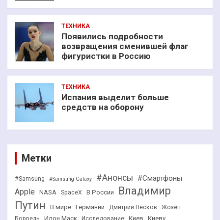
ТЕХНИКА
Появились подробности
возвращения сменившей флаг
фигуристки в Россию
ТЕХНИКА
Испания выделит больше
средств на оборону
Метки
#Анонсы
#Смартфоны
#Samsung
#Samsung Galaxy
Владимир
Apple
NASA
В России
SpaceX
Путин
В мире
Германии
Дмитрий Песков
Жозеп
Илон Маск
Киев
Киеву
Боррель
Исследование