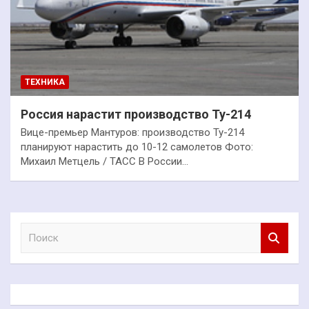
ТЕХНИКА
Россия нарастит производство Ту-214
Вице-премьер Мантуров: производство Ту-214
планируют нарастить до 10-12 самолетов Фото:
Михаил Метцель / ТАСС В России…
П
о
и
с
к