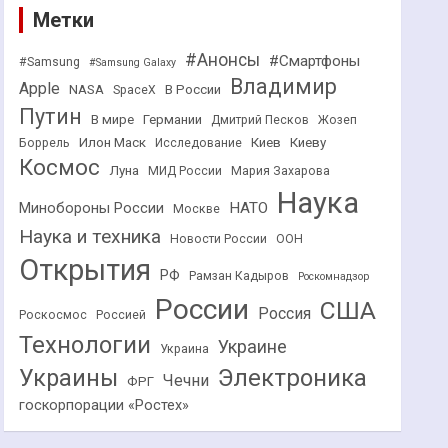
Метки
#Анонсы
#Смартфоны
#Samsung
#Samsung Galaxy
Владимир
Apple
NASA
В России
SpaceX
Путин
В мире
Германии
Дмитрий Песков
Жозеп
Илон Маск
Киев
Киеву
Боррель
Исследование
Космос
Луна
МИД России
Мария Захарова
Наука
НАТО
Минобороны России
Москве
Наука и техника
Новости России
ООН
Открытия
РФ
Рамзан Кадыров
Роскомнадзор
России
США
Россия
Роскосмос
Россией
Технологии
Украине
Украина
Украины
Электроника
Чечни
ФРГ
госкорпорации «Ростех»