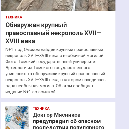
ТЕХНИКА
Обнаружен крупный
православный некрополь XVII—
XVIII века
N+1: под Омском найден крупный православный
некрополь XVII—XVIII века с необычной могилой
Фото: Томский государственный университет
Археологи из Томского государственного
университета обнаружили крупный православный
некрополь XVII—XVIII века, в котором находилась
одна необычная могила. Об этом сообщает
издание N+1 со ссылкой…
ТЕХНИКА
Доктор Мясников
предупредил об опасном
последствии популярного