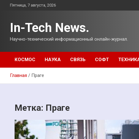
Перейти
Пятница, 7 августа, 2026
к
содержимому
In-Tech News.
Научно-технический информационный онлайн-журнал.
КОСМОС
НАУКА
СВЯЗЬ
СОФТ
ТЕХНИК
Главная
Праге
Метка:
Праге