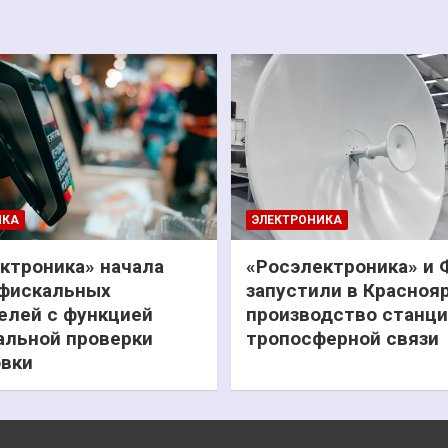
ИКА
ЭЛЕКТРОНИКА
ктроника» начала
«Росэлектроника» и
фискальных
запустили в Красноя
елей с функцией
производство станц
льной проверки
тропосферной связи
вки