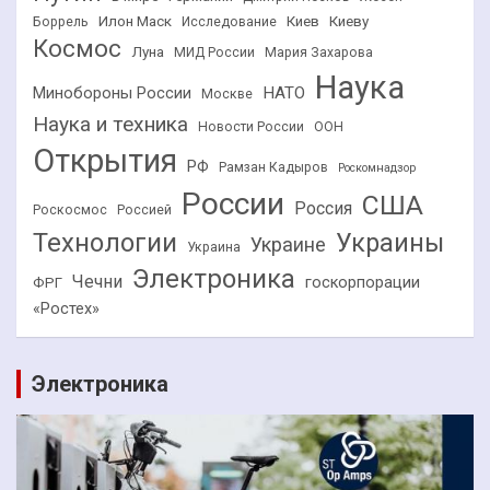
Илон Маск
Киев
Киеву
Боррель
Исследование
Космос
Луна
МИД России
Мария Захарова
Наука
НАТО
Минобороны России
Москве
Наука и техника
Новости России
ООН
Открытия
РФ
Рамзан Кадыров
Роскомнадзор
России
США
Россия
Роскосмос
Россией
Технологии
Украины
Украине
Украина
Электроника
Чечни
госкорпорации
ФРГ
«Ростех»
Электроника