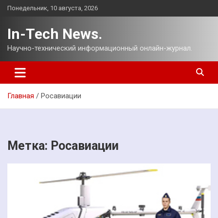
Перейти
Понедельник, 10 августа, 2026
к
содержимому
In-Tech News.
Научно-технический информационный онлайн-журнал.
Главная
Росавиации
Метка:
Росавиации