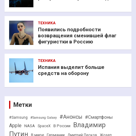
ТЕХНИКА
Появились подробности
возвращения сменившей флаг
фигуристки в Россию
ТЕХНИКА
Испания выделит больше
средств на оборону
Метки
#Анонсы
#Смартфоны
#Samsung
#Samsung Galaxy
Владимир
Apple
NASA
В России
SpaceX
Путин
В мире
Германии
Дмитрий Песков
Жозеп