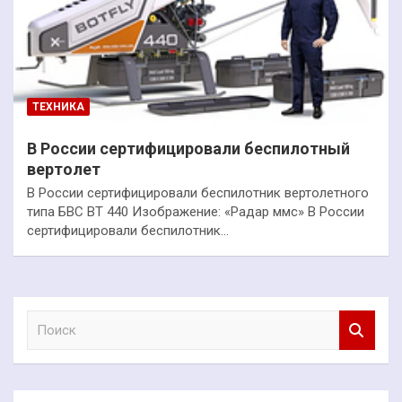
ТЕХНИКА
В России сертифицировали беспилотный
вертолет
В России сертифицировали беспилотник вертолетного
типа БВС ВТ 440 Изображение: «Радар ммс» В России
сертифицировали беспилотник…
П
о
и
с
к