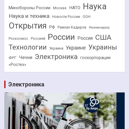
Наука
НАТО
Минобороны России
Москве
Наука и техника
Новости России
ООН
Открытия
РФ
Рамзан Кадыров
Роскомнадзор
России
США
Россия
Роскосмос
Россией
Технологии
Украины
Украине
Украина
Электроника
Чечни
госкорпорации
ФРГ
«Ростех»
Электроника