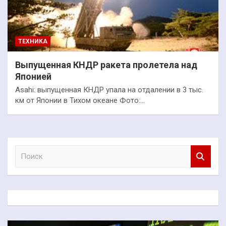
ТЕХНИКА
Выпущенная КНДР ракета пролетела над
Японией
Asahi: выпущенная КНДР упала на отдалении в 3 тыс.
км от Японии в Тихом океане Фото:…
П
о
и
с
к