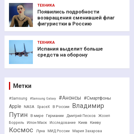
ТЕХНИКА
Появились подробности
возвращения сменившей флаг
фигуристки в Россию
ТЕХНИКА
Испания выделит больше
средств на оборону
Метки
#Анонсы
#Смартфоны
#Samsung
#Samsung Galaxy
Владимир
Apple
NASA
В России
SpaceX
Путин
В мире
Германии
Дмитрий Песков
Жозеп
Илон Маск
Киев
Киеву
Боррель
Исследование
Космос
Луна
МИД России
Мария Захарова