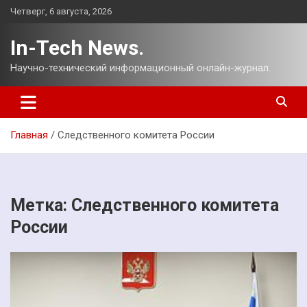
Перейти
Четверг, 6 августа, 2026
к
содержимому
In-Tech News.
Научно-технический информационный онлайн-журнал.
Главная
Следственного комитета России
Метка:
Следственного комитета
России