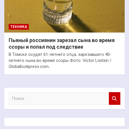
ТЕХНИКА
Пьяный россиянин зарезал сына во время
ссоры и попал под следствие
В Томске осудят 61-летнего отца, зарезавшего 40-
летнего сына во время ссоры Фото: Victor Lisitsin /
Globallookpress.com…
П
о
и
с
к