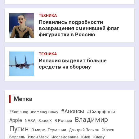
ТЕХНИКА
Появились подробности
возвращения сменившей флаг
фигуристки в Россию
ТЕХНИКА
Испания выделит больше
средств на оборону
Метки
#Анонсы
#Смартфоны
#Samsung
#Samsung Galaxy
Владимир
Apple
NASA
В России
SpaceX
Путин
В мире
Германии
Дмитрий Песков
Жозеп
Илон Маск
Киев
Киеву
Боррель
Исследование