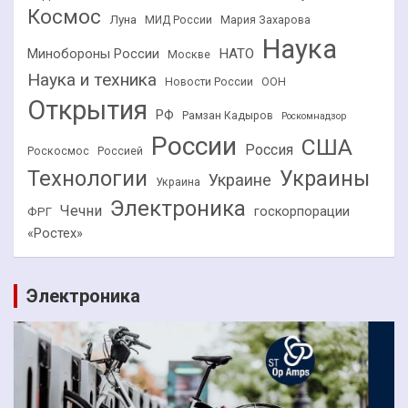
Космос
Луна
МИД России
Мария Захарова
Наука
НАТО
Минобороны России
Москве
Наука и техника
Новости России
ООН
Открытия
РФ
Рамзан Кадыров
Роскомнадзор
России
США
Россия
Роскосмос
Россией
Технологии
Украины
Украине
Украина
Электроника
Чечни
госкорпорации
ФРГ
«Ростех»
Электроника