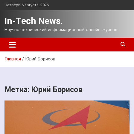
Перейти
Четверг, 6 августа, 2026
к
содержимому
In-Tech News.
Научно-технический информационный онлайн-журнал.
Главная
Юрий Борисов
Метка:
Юрий Борисов