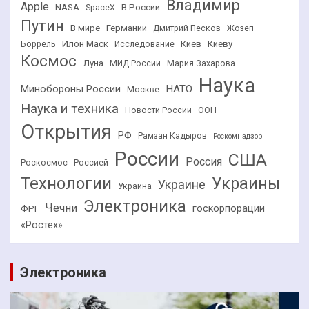
Владимир
Apple
NASA
В России
SpaceX
Путин
В мире
Германии
Дмитрий Песков
Жозеп
Илон Маск
Киев
Киеву
Боррель
Исследование
Космос
Луна
МИД России
Мария Захарова
Наука
НАТО
Минобороны России
Москве
Наука и техника
Новости России
ООН
Открытия
РФ
Рамзан Кадыров
Роскомнадзор
России
США
Россия
Роскосмос
Россией
Технологии
Украины
Украине
Украина
Электроника
Чечни
госкорпорации
ФРГ
«Ростех»
Электроника