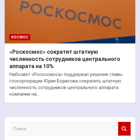
КОСМОС
«Роскосмос» сократит штатную
численность сотрудников центрального
аппарата на 10%
Набсовет «Роскосмоса» поддержал решение главы
госкорпорации Юрия Борисова сократить штатную
численность сотрудников центрального аппарата
компании на…
П
о
и