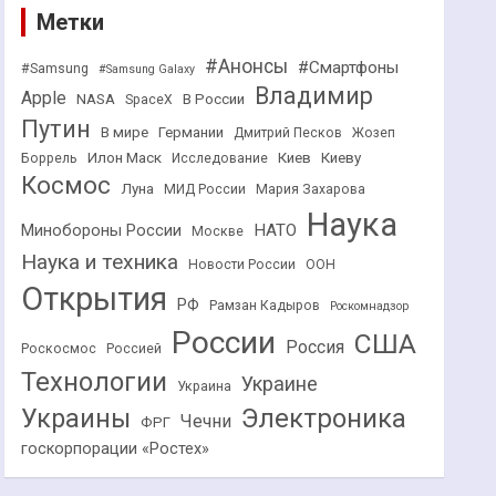
Метки
#Анонсы
#Смартфоны
#Samsung
#Samsung Galaxy
Владимир
Apple
NASA
В России
SpaceX
Путин
В мире
Германии
Дмитрий Песков
Жозеп
Илон Маск
Киев
Киеву
Боррель
Исследование
Космос
Луна
МИД России
Мария Захарова
Наука
НАТО
Минобороны России
Москве
Наука и техника
Новости России
ООН
Открытия
РФ
Рамзан Кадыров
Роскомнадзор
России
США
Россия
Роскосмос
Россией
Технологии
Украине
Украина
Украины
Электроника
Чечни
ФРГ
госкорпорации «Ростех»