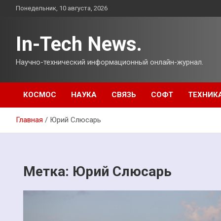
Перейти
Понедельник, 10 августа, 2026
к
содержимому
In-Tech News.
Научно-технический информационный онлайн-журнал.
КОСМОС
НАУКА
СВЯЗЬ
СОФТ
ТЕХНИК
Главная
Юрий Слюсарь
Метка:
Юрий Слюсарь