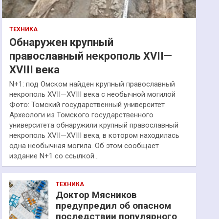
ТЕХНИКА
Обнаружен крупный
православный некрополь XVII—
XVIII века
N+1: под Омском найден крупный православный
некрополь XVII—XVIII века с необычной могилой
Фото: Томский государственный университет
Археологи из Томского государственного
университета обнаружили крупный православный
некрополь XVII—XVIII века, в котором находилась
одна необычная могила. Об этом сообщает
издание N+1 со ссылкой…
ТЕХНИКА
Доктор Мясников
предупредил об опасном
последствии популярного