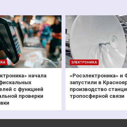
ИКА
ЭЛЕКТРОНИКА
ктроника» начала
«Росэлектроника» и
фискальных
запустили в Красноя
елей с функцией
производство станц
льной проверки
тропосферной связи
вки