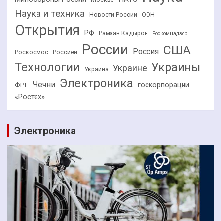
Москве
Наука и техника
Новости России
ООН
Открытия
РФ
Рамзан Кадыров
Роскомнадзор
России
США
Россия
Роскосмос
Россией
Технологии
Украины
Украине
Украина
Электроника
Чечни
госкорпорации
ФРГ
«Ростех»
Электроника