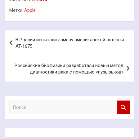
Метки:
Apple
Навигация
В России испытали замену американской антенны
по
AT-1675
записям
Российские биофизики разработали новый метод
диагностики рака с помощью «пузырьков»
П
о
и
с
к