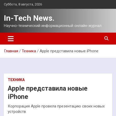
Перейти
Суббота, 8 августа, 2026
к
содержимому
In-Tech News.
Научно-технический информационный онлайн-журнал.
Главная
Техника
Apple представила новые iPhone
ТЕХНИКА
Apple представила новые
iPhone
Корпорация Apple провела презентацию своих новых
устройств