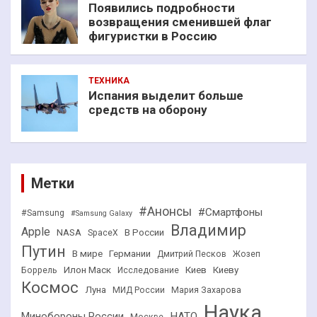
Появились подробности
возвращения сменившей флаг
фигуристки в Россию
ТЕХНИКА
Испания выделит больше
средств на оборону
Метки
#Анонсы
#Смартфоны
#Samsung
#Samsung Galaxy
Владимир
Apple
NASA
В России
SpaceX
Путин
В мире
Германии
Дмитрий Песков
Жозеп
Илон Маск
Киев
Киеву
Боррель
Исследование
Космос
Луна
МИД России
Мария Захарова
Наука
НАТО
Минобороны России