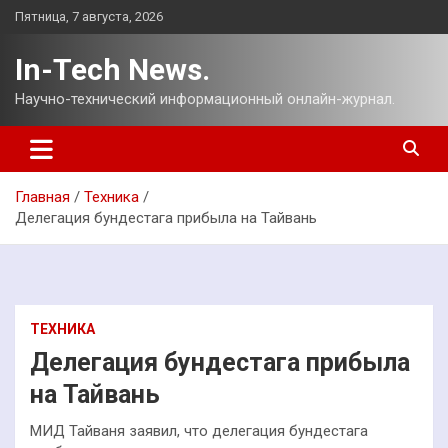
Перейти
Пятница, 7 августа, 2026
к
содержимому
In-Tech News.
Научно-технический информационный онлайн-журнал.
Главная
Техника
Делегация бундестага прибыла на Тайвань
ТЕХНИКА
Делегация бундестага прибыла
на Тайвань
МИД Тайваня заявил, что делегация бундестага