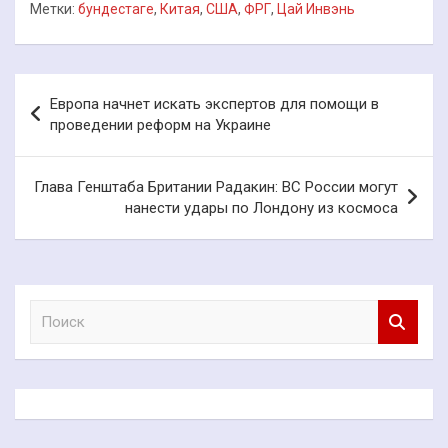
Метки:
бундестаге
,
Китая
,
США
,
ФРГ
,
Цай Инвэнь
Навигация
Европа начнет искать экспертов для помощи в
по
проведении реформ на Украине
записям
Глава Генштаба Британии Радакин: ВС России могут
нанести удары по Лондону из космоса
П
о
и
с
к