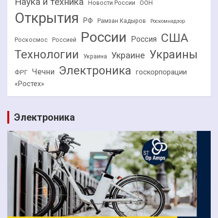
Наука и техника
Новости России
ООН
Открытия
РФ
Рамзан Кадыров
Роскомнадзор
России
США
Россия
Роскосмос
Россией
Технологии
Украины
Украине
Украина
Электроника
Чечни
госкорпорации
ФРГ
«Ростех»
Электроника