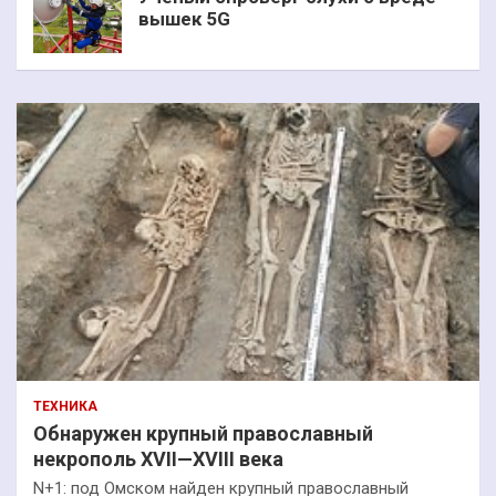
вышек 5G
ТЕХНИКА
Обнаружен крупный православный
некрополь XVII—XVIII века
N+1: под Омском найден крупный православный