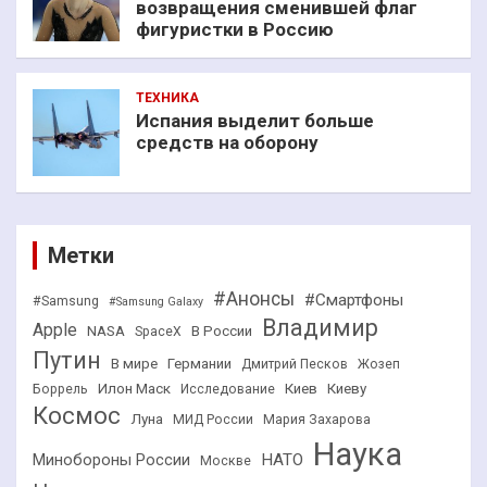
возвращения сменившей флаг
фигуристки в Россию
ТЕХНИКА
Испания выделит больше
средств на оборону
Метки
#Анонсы
#Смартфоны
#Samsung
#Samsung Galaxy
Владимир
Apple
NASA
В России
SpaceX
Путин
В мире
Германии
Дмитрий Песков
Жозеп
Илон Маск
Киев
Киеву
Боррель
Исследование
Космос
Луна
МИД России
Мария Захарова
Наука
НАТО
Минобороны России
Москве