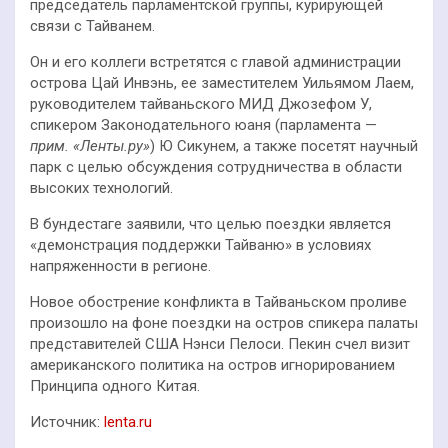
председатель парламентской группы, курирующей
связи с Тайванем.
Он и его коллеги встретятся с главой администрации
острова Цай Инвэнь, ее заместителем Уильямом Лаем,
руководителем тайваньского МИД Джозефом У,
спикером Законодательного юаня (парламента —
прим. «Ленты.ру»
) Ю Сикунем, а также посетят научный
парк с целью обсуждения сотрудничества в области
высоких технологий.
В бундестаге заявили, что целью поездки является
«демонстрация поддержки Тайваню» в условиях
напряженности в регионе.
Новое обострение конфликта в Тайваньском проливе
произошло на фоне поездки на остров спикера палаты
представителей США Нэнси Пелоси. Пекин счел визит
американского политика на остров игнорированием
Принципа одного Китая.
Источник:
lenta.ru