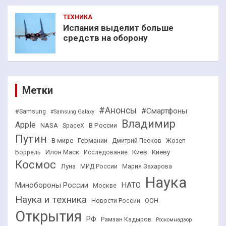
ТЕХНИКА
Испания выделит больше
средств на оборону
Метки
#Анонсы
#Смартфоны
#Samsung
#Samsung Galaxy
Владимир
Apple
NASA
В России
SpaceX
Путин
В мире
Германии
Дмитрий Песков
Жозеп
Илон Маск
Киев
Киеву
Боррель
Исследование
Космос
Луна
МИД России
Мария Захарова
Наука
НАТО
Минобороны России
Москве
Наука и техника
Новости России
ООН
Открытия
РФ
Рамзан Кадыров
Роскомнадзор