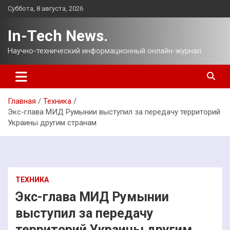
Перейти
Суббота, 8 августа, 2026
к
содержимому
In-Tech News.
Научно-технический информационный онлайн-журнал.
Главная
Техника
Экс-глава МИД Румынии выступил за передачу территорий
Украины другим странам
ТЕХНИКА
Экс-глава МИД Румынии
выступил за передачу
территорий Украины другим