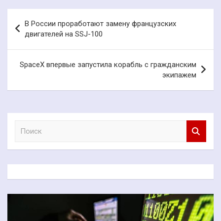
Навигация
В России проработают замену французских
по
двигателей на SSJ-100
записям
SpaceX впервые запустила корабль с гражданским
экипажем
П
о
и
с
к