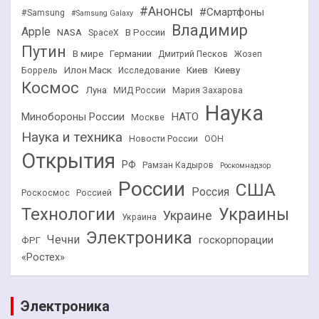
#Анонсы
#Смартфоны
#Samsung
#Samsung Galaxy
Владимир
Apple
NASA
В России
SpaceX
Путин
В мире
Германии
Дмитрий Песков
Жозеп
Илон Маск
Киев
Киеву
Боррель
Исследование
Космос
Луна
МИД России
Мария Захарова
Наука
НАТО
Минобороны России
Москве
Наука и техника
Новости России
ООН
Открытия
РФ
Рамзан Кадыров
Роскомнадзор
России
США
Россия
Роскосмос
Россией
Технологии
Украины
Украине
Украина
Электроника
Чечни
госкорпорации
ФРГ
«Ростех»
Электроника