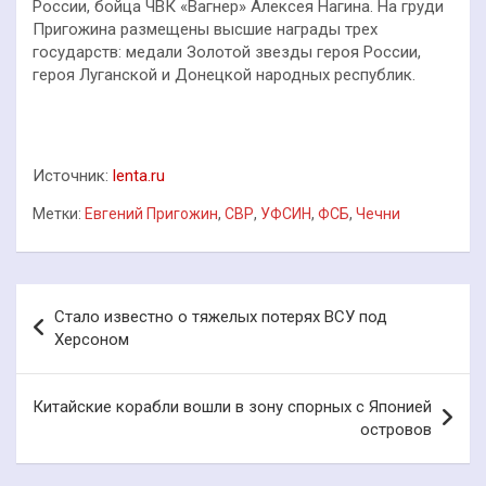
России, бойца ЧВК «Вагнер» Алексея Нагина. На груди
Пригожина размещены высшие награды трех
государств: медали Золотой звезды героя России,
героя Луганской и Донецкой народных республик.
Источник:
lenta.ru
Метки:
Евгений Пригожин
,
СВР
,
УФСИН
,
ФСБ
,
Чечни
Навигация
Стало известно о тяжелых потерях ВСУ под
по
Херсоном
записям
Китайские корабли вошли в зону спорных с Японией
островов