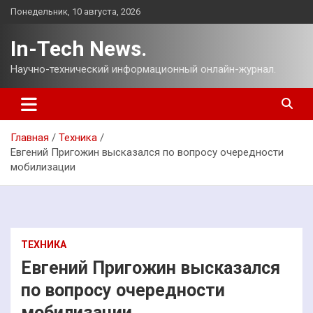
Перейти
Понедельник, 10 августа, 2026
к
содержимому
In-Tech News.
Научно-технический информационный онлайн-журнал.
Главная
Техника
Евгений Пригожин высказался по вопросу очередности
мобилизации
ТЕХНИКА
Евгений Пригожин высказался
по вопросу очередности
мобилизации