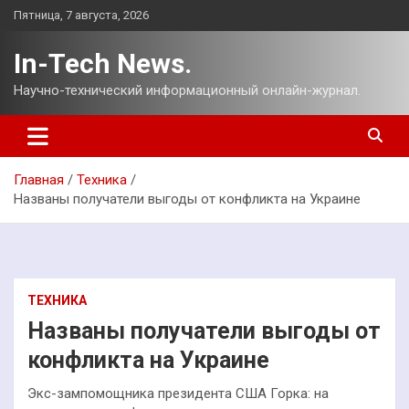
Перейти
Пятница, 7 августа, 2026
к
содержимому
In-Tech News.
Научно-технический информационный онлайн-журнал.
Главная
Техника
Названы получатели выгоды от конфликта на Украине
ТЕХНИКА
Названы получатели выгоды от
конфликта на Украине
Экс-зампомощника президента США Горка: на