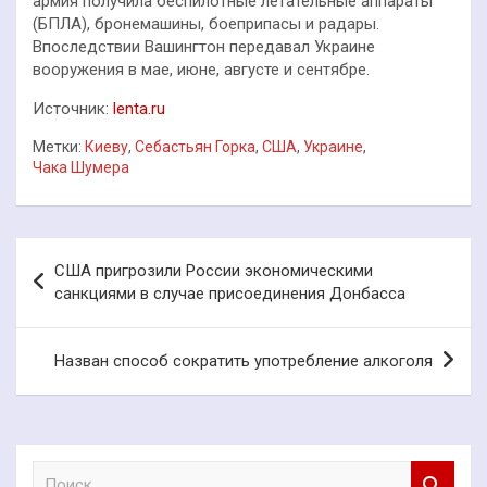
армия получила беспилотные летательные аппараты
(БПЛА), бронемашины, боеприпасы и радары.
Впоследствии Вашингтон передавал Украине
вооружения в мае, июне, августе и сентябре.
Источник:
lenta.ru
Метки:
Киеву
,
Себастьян Горка
,
США
,
Украине
,
Чака Шумера
Навигация
США пригрозили России экономическими
по
санкциями в случае присоединения Донбасса
записям
Назван способ сократить употребление алкоголя
П