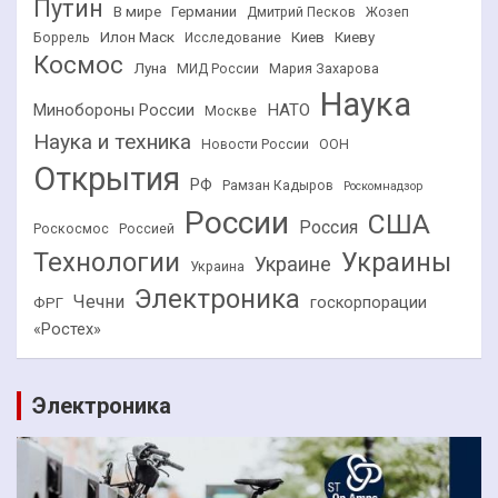
Путин
В мире
Германии
Дмитрий Песков
Жозеп
Илон Маск
Киев
Киеву
Боррель
Исследование
Космос
Луна
МИД России
Мария Захарова
Наука
НАТО
Минобороны России
Москве
Наука и техника
Новости России
ООН
Открытия
РФ
Рамзан Кадыров
Роскомнадзор
России
США
Россия
Роскосмос
Россией
Технологии
Украины
Украине
Украина
Электроника
Чечни
госкорпорации
ФРГ
«Ростех»
Электроника