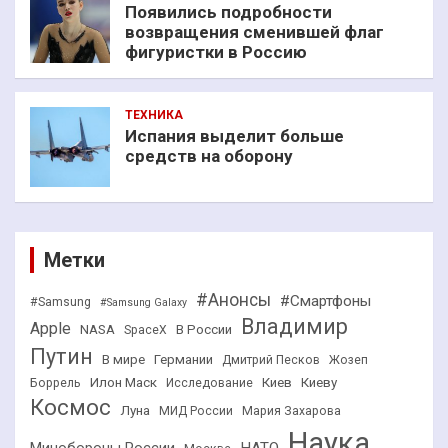
Появились подробности
возвращения сменившей флаг
фигуристки в Россию
ТЕХНИКА
Испания выделит больше
средств на оборону
Метки
#Анонсы
#Смартфоны
#Samsung
#Samsung Galaxy
Владимир
Apple
NASA
В России
SpaceX
Путин
В мире
Германии
Дмитрий Песков
Жозеп
Илон Маск
Киев
Киеву
Боррель
Исследование
Космос
Луна
МИД России
Мария Захарова
Наука