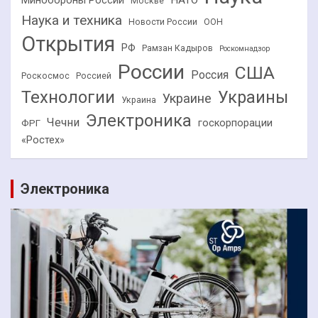
НАТО
Минобороны России
Москве
Наука и техника
Новости России
ООН
Открытия
РФ
Рамзан Кадыров
Роскомнадзор
России
США
Россия
Роскосмос
Россией
Технологии
Украины
Украине
Украина
Электроника
Чечни
госкорпорации
ФРГ
«Ростех»
Электроника