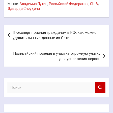
Метки:
Владимир Путин
,
Российской Федерации
,
США
,
Эдварда Сноудена
Навигация
IT-эксперт пояснил гражданам в РФ, как можно
по
удалить личные данные из Сети
записям
Полицейский поселил в участке огромную улитку
для успокоения нервов
П
о
и
с
к