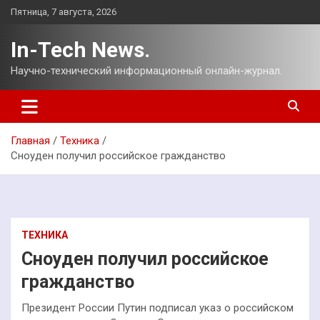
Перейти
Пятница, 7 августа, 2026
к
содержимому
In-Tech News.
Научно-технический информационный онлайн-журнал.
Главная
Техника
Сноуден получил российское гражданство
ТЕХНИКА
Сноуден получил российское
гражданство
Президент России Путин подписал указ о российском