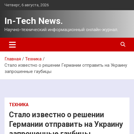
Перейти
Четверг, 6 августа, 2026
к
содержимому
In-Tech News.
Научно-технический информационный онлайн-журнал.
Главная
Техника
Стало известно о решении Германии отправить на Украину
запрошенные гаубицы
ТЕХНИКА
Стало известно о решении
Германии отправить на Украину
запрошенные гаубицы