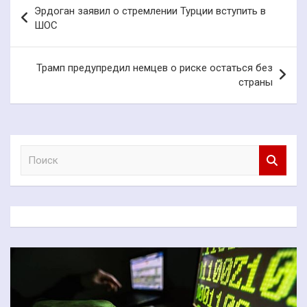
Навигация
Эрдоган заявил о стремлении Турции вступить в
по
ШОС
записям
Трамп предупредил немцев о риске остаться без
страны
П
о
и
с
к