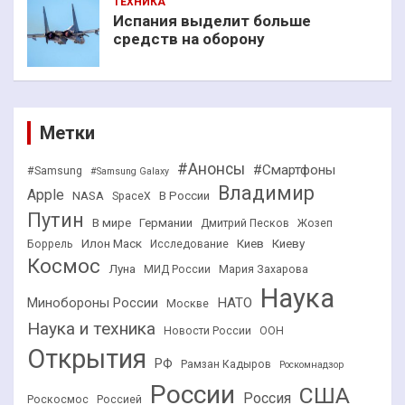
ТЕХНИКА
Испания выделит больше
средств на оборону
Метки
#Анонсы
#Смартфоны
#Samsung
#Samsung Galaxy
Владимир
Apple
NASA
В России
SpaceX
Путин
В мире
Германии
Дмитрий Песков
Жозеп
Илон Маск
Киев
Киеву
Боррель
Исследование
Космос
Луна
МИД России
Мария Захарова
Наука
НАТО
Минобороны России
Москве
Наука и техника
Новости России
ООН
Открытия
РФ
Рамзан Кадыров
Роскомнадзор
России
США
Россия
Роскосмос
Россией