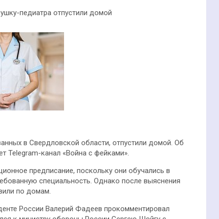
вушку-педиатра отпустили домой
анных в Свердловской области, отпустили домой. Об
т Telegram-канал «Война с фейками».
ионное предписание, поскольку они обучались в
ебованную специальность. Однако после выяснения
вили по домам.
иденте России Валерий Фадеев прокомментировал
лся к министру обороны России Сергею Шойгу с