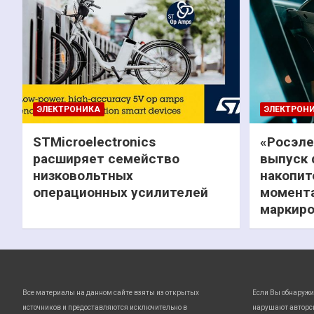
ЭЛЕКТРОНИКА
ЭЛЕКТРОН
STMicroelectronics
«Росэле
расширяет семейство
выпуск 
низковольтных
накопит
операционных усилителей
момента
маркиро
Все материалы на данном сайте взяты из открытых
Если Вы обнаружи
источников и предоставляются исключительно в
нарушают авторс