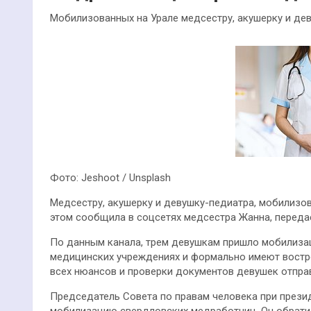
Мобилизованных на Урале медсестру, акушерку и де
Фото: Jeshoot / Unsplash
Медсестру, акушерку и девушку-педиатра, мобилизов
этом сообщила в соцсетях медсестра Жанна, передае
По данным канала, трем девушкам пришло мобилизац
медицинских учреждениях и формально имеют востр
всех нюансов и проверки документов девушек отпра
Председатель Совета по правам человека при през
мобилизацию свердловских медработниц. Он обрати