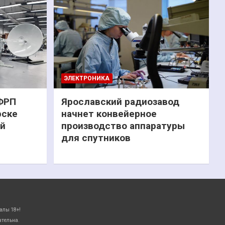
ЭЛЕКТРОНИКА
 ФРП
Ярославский радиозавод
рске
начнет конвейерное
ий
производство аппаратуры
для спутников
алы 18+!
ательна.