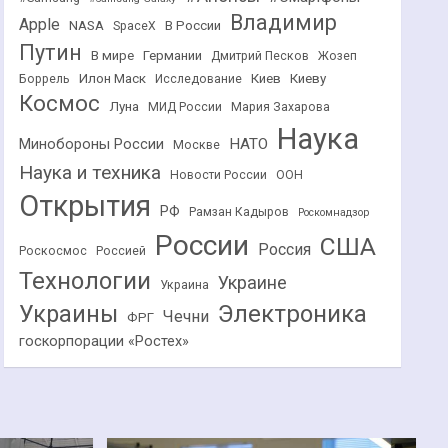
Владимир
Apple
NASA
В России
SpaceX
Путин
В мире
Германии
Дмитрий Песков
Жозеп
Илон Маск
Киев
Киеву
Боррель
Исследование
Космос
Луна
МИД России
Мария Захарова
Наука
НАТО
Минобороны России
Москве
Наука и техника
Новости России
ООН
Открытия
РФ
Рамзан Кадыров
Роскомнадзор
России
США
Россия
Роскосмос
Россией
Технологии
Украине
Украина
Украины
Электроника
Чечни
ФРГ
госкорпорации «Ростех»