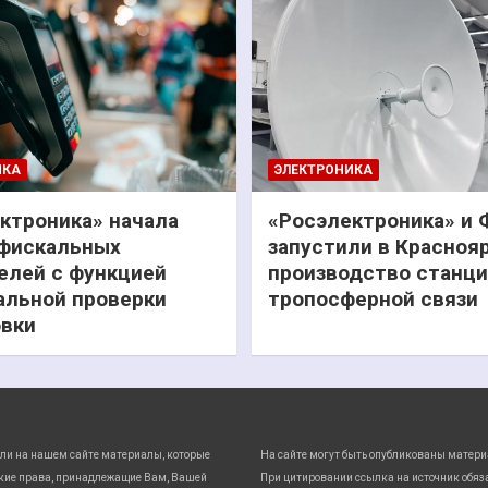
ИКА
ЭЛЕКТРОНИКА
ктроника» начала
«Росэлектроника» и
фискальных
запустили в Красноя
елей с функцией
производство станц
льной проверки
тропосферной связи
вки
ли на нашем сайте материалы, которые
На сайте могут быть опубликованы матери
кие права, принадлежащие Вам, Вашей
При цитировании ссылка на источник обяз