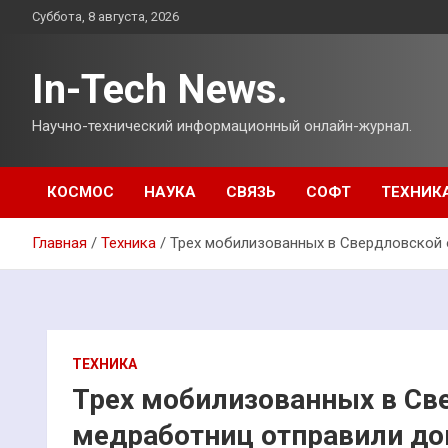
Перейти
Суббота, 8 августа, 2026
к
содержимому
In-Tech News.
Научно-технический информационный онлайн-журнал.
КОСМОС
НАУКА
СВЯЗЬ
СОФТ
ТЕХНИК
Главная
Техника
Трех мобилизованных в Свердловской
ТЕХНИКА
Трех мобилизованных в Св
медработниц отправили д