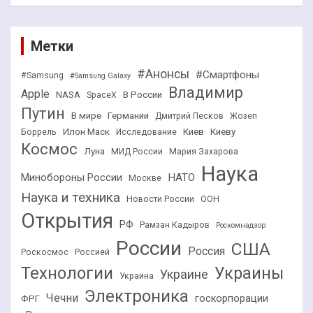
Метки
#Анонсы
#Смартфоны
#Samsung
#Samsung Galaxy
Владимир
Apple
NASA
В России
SpaceX
Путин
В мире
Германии
Дмитрий Песков
Жозеп
Илон Маск
Киев
Киеву
Боррель
Исследование
Космос
Луна
МИД России
Мария Захарова
Наука
НАТО
Минобороны России
Москве
Наука и техника
Новости России
ООН
Открытия
РФ
Рамзан Кадыров
Роскомнадзор
России
США
Россия
Роскосмос
Россией
Технологии
Украины
Украине
Украина
Электроника
Чечни
госкорпорации
ФРГ