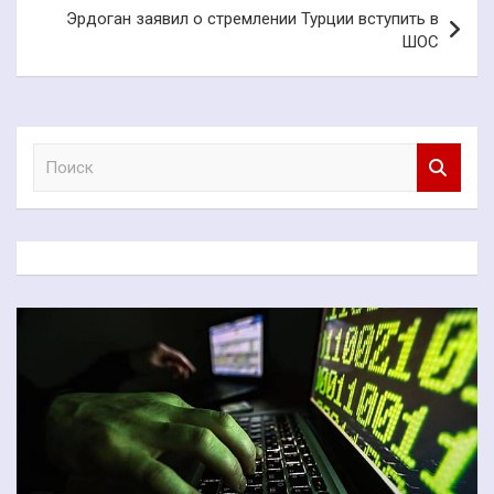
Эрдоган заявил о стремлении Турции вступить в
ШОС
П
о
и
с
к