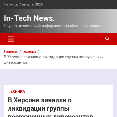
Перейти
Пятница, 7 августа, 2026
к
содержимому
In-Tech News.
Научно-технический информационный онлайн-журнал.
Главная
Техника
В Херсоне заявили о ликвидации группы вооруженных
диверсантов
ТЕХНИКА
В Херсоне заявили о
ликвидации группы
вооруженных диверсантов