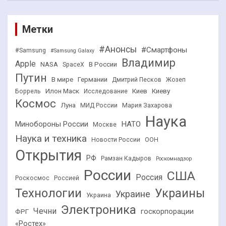
Метки
#Анонсы
#Смартфоны
#Samsung
#Samsung Galaxy
Владимир
Apple
NASA
В России
SpaceX
Путин
В мире
Германии
Дмитрий Песков
Жозеп
Илон Маск
Киев
Киеву
Боррель
Исследование
Космос
Луна
МИД России
Мария Захарова
Наука
НАТО
Минобороны России
Москве
Наука и техника
Новости России
ООН
Открытия
РФ
Рамзан Кадыров
Роскомнадзор
России
США
Россия
Роскосмос
Россией
Технологии
Украины
Украине
Украина
Электроника
Чечни
госкорпорации
ФРГ
«Ростех»