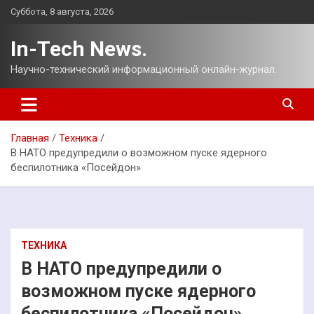
Перейти
Суббота, 8 августа, 2026
к
содержимому
In-Tech News.
Научно-технический информационный онлайн-журнал.
Главная
Техника
В НАТО предупредили о возможном пуске ядерного
беспилотника «Посейдон»
ТЕХНИКА
В НАТО предупредили о
возможном пуске ядерного
беспилотника «Посейдон»