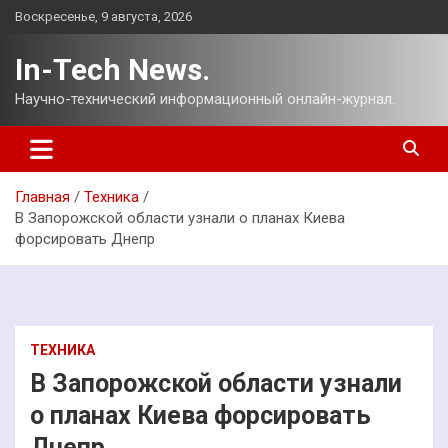
Перейти
Воскресенье, 9 августа, 2026
к
содержимому
In-Tech News.
Научно-технический информационный онлайн-журнал.
Главная
Техника
В Запорожской области узнали о планах Киева
форсировать Днепр
ТЕХНИКА
В Запорожской области узнали
о планах Киева форсировать
Днепр