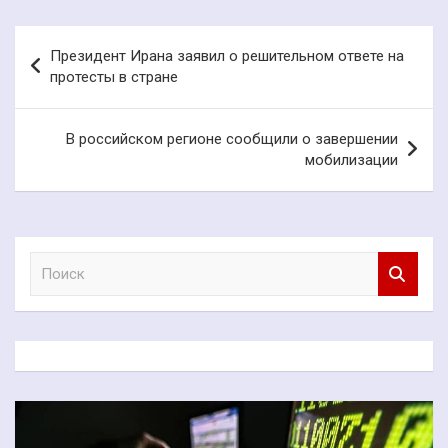
Навигация
Президент Ирана заявил о решительном ответе на
по
протесты в стране
записям
В российском регионе сообщили о завершении
мобилизации
П
о
и
с
к