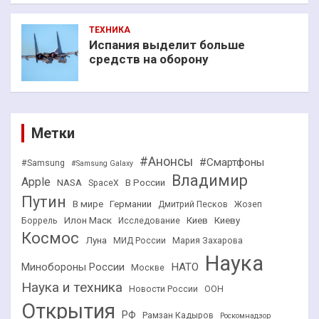
ТЕХНИКА
Испания выделит больше
средств на оборону
Метки
#Анонсы
#Смартфоны
#Samsung
#Samsung Galaxy
Владимир
Apple
NASA
В России
SpaceX
Путин
В мире
Германии
Дмитрий Песков
Жозеп
Илон Маск
Киев
Киеву
Боррель
Исследование
Космос
Луна
МИД России
Мария Захарова
Наука
НАТО
Минобороны России
Москве
Наука и техника
Новости России
ООН
Открытия
РФ
Рамзан Кадыров
Роскомнадзор