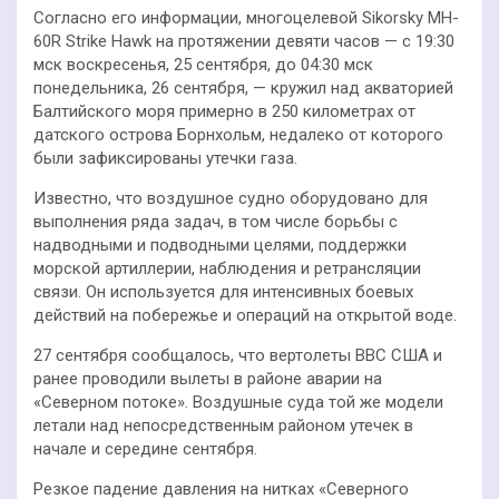
Согласно его информации, многоцелевой Sikorsky MH-
60R Strike Hawk на протяжении девяти часов — с 19:30
мск воскресенья, 25 сентября, до 04:30 мск
понедельника, 26 сентября, — кружил над акваторией
Балтийского моря примерно в 250 километрах от
датского острова Борнхольм, недалеко от которого
были зафиксированы утечки газа.
Известно, что воздушное судно оборудовано для
выполнения ряда задач, в том числе борьбы с
надводными и подводными целями, поддержки
морской артиллерии, наблюдения и ретрансляции
связи. Он используется для интенсивных боевых
действий на побережье и операций на открытой воде.
27 сентября сообщалось, что вертолеты ВВС США и
ранее проводили вылеты в районе аварии на
«Северном потоке». Воздушные суда той же модели
летали над непосредственным районом утечек в
начале и середине сентября.
Резкое падение давления на нитках «Северного