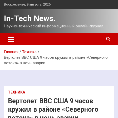
Перейти
Воскресенье, 9 августа, 2026
к
содержимому
In-Tech News.
Научно-технический информационный онлайн-журнал.
Главная
Техника
Вертолет ВВС США 9 часов кружил в районе «Северного
потока» в ночь аварии
ТЕХНИКА
Вертолет ВВС США 9 часов
кружил в районе «Северного
потока» в ночь аварии