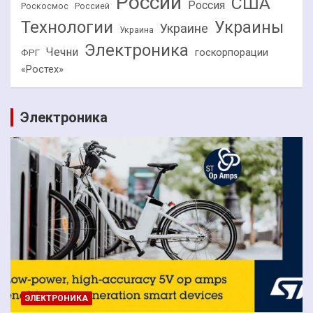
России
США
Россия
Роскосмос
Россией
Технологии
Украины
Украине
Украина
Электроника
Чечни
госкорпорации
ФРГ
«Ростех»
Электроника
ЭЛЕКТРОНИКА