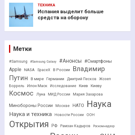
ТЕХНИКА
Испания выделит больше
средств на оборону
Метки
#Анонсы
#Смартфоны
#Samsung
#Samsung Galaxy
Владимир
Apple
NASA
В России
SpaceX
Путин
В мире
Германии
Дмитрий Песков
Жозеп
Илон Маск
Киев
Киеву
Боррель
Исследование
Космос
Луна
МИД России
Мария Захарова
Наука
НАТО
Минобороны России
Москве
Наука и техника
Новости России
ООН
Открытия
РФ
Рамзан Кадыров
Роскомнадзор