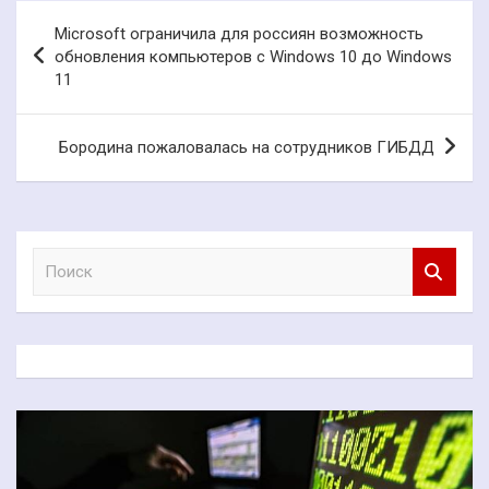
Навигация
Microsoft ограничила для россиян возможность
по
обновления компьютеров с Windows 10 до Windows
11
записям
Бородина пожаловалась на сотрудников ГИБДД
П
о
и
с
к