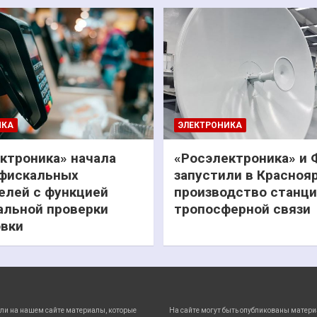
ИКА
ЭЛЕКТРОНИКА
ктроника» начала
«Росэлектроника» и
фискальных
запустили в Красноя
елей с функцией
производство станц
льной проверки
тропосферной связи
вки
ли на нашем сайте материалы, которые
На сайте могут быть опубликованы матери