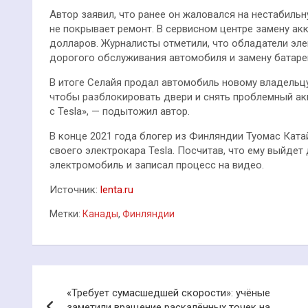
Автор заявил, что ранее он жаловался на нестабильну
не покрывает ремонт. В сервисном центре замену ак
долларов. Журналисты отметили, что обладатели эле
дорогого обслуживания автомобиля и замену батареи
В итоге Селайя продал автомобиль новому владельцу
чтобы разблокировать двери и снять проблемный акк
с Tesla», — подытожил автор.
В конце 2021 года блогер из Финляндии Туомас Кат
своего электрокара Tesla. Посчитав, что ему выйдет
электромобиль и записал процесс на видео.
Источник:
lenta.ru
Метки:
Канады
,
Финляндии
Навигация
«Требует сумасшедшей скорости»: учёные
по
заметили вращение раскалённых точек на