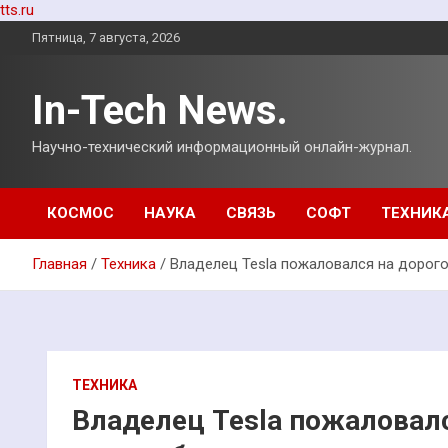
tts.ru
Перейти
Пятница, 7 августа, 2026
к
содержимому
In-Tech News.
Научно-технический информационный онлайн-журнал.
КОСМОС
НАУКА
СВЯЗЬ
СОФТ
ТЕХНИК
Главная
Техника
Владелец Tesla пожаловался на дорог
ТЕХНИКА
Владелец Tesla пожаловалс