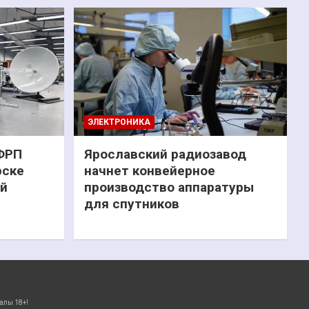
ЭЛЕКТРОНИКА
 ФРП
Ярославский радиозавод
рске
начнет конвейерное
ий
производство аппаратуры
для спутников
алы 18+!