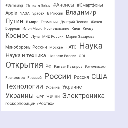
#Анонсы
#Смартфоны
#Samsung
#Samsung Galaxy
Владимир
Apple
NASA
В России
SpaceX
Путин
В мире
Германии
Дмитрий Песков
Жозеп
Илон Маск
Киев
Киеву
Боррель
Исследование
Космос
Луна
МИД России
Мария Захарова
Наука
НАТО
Минобороны России
Москве
Наука и техника
Новости России
ООН
Открытия
РФ
Рамзан Кадыров
Роскомнадзор
России
США
Россия
Роскосмос
Россией
Технологии
Украине
Украина
Украины
Электроника
Чечни
ФРГ
госкорпорации «Ростех»