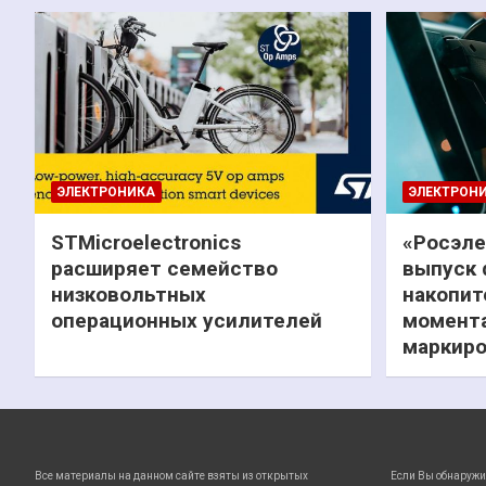
ЭЛЕКТРОНИКА
ЭЛЕКТРОН
STMicroelectronics
«Росэле
расширяет семейство
выпуск 
низковольтных
накопит
операционных усилителей
момента
маркиро
Все материалы на данном сайте взяты из открытых
Если Вы обнаружи