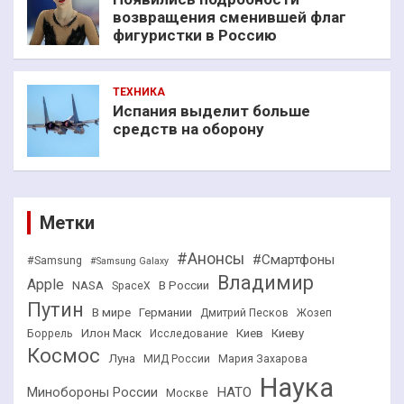
возвращения сменившей флаг
фигуристки в Россию
ТЕХНИКА
Испания выделит больше
средств на оборону
Метки
#Анонсы
#Смартфоны
#Samsung
#Samsung Galaxy
Владимир
Apple
NASA
В России
SpaceX
Путин
В мире
Германии
Дмитрий Песков
Жозеп
Илон Маск
Киев
Киеву
Боррель
Исследование
Космос
Луна
МИД России
Мария Захарова
Наука
НАТО
Минобороны России
Москве