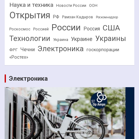
Наука и техника
Новости России
ООН
Открытия
РФ
Рамзан Кадыров
Роскомнадзор
России
США
Россия
Роскосмос
Россией
Технологии
Украины
Украине
Украина
Электроника
Чечни
госкорпорации
ФРГ
«Ростех»
Электроника