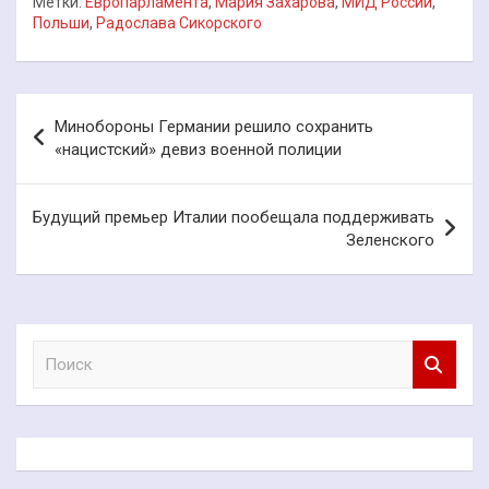
Метки:
Европарламента
,
Мария Захарова
,
МИД России
,
Польши
,
Радослава Сикорского
Навигация
Минобороны Германии решило сохранить
по
«нацистский» девиз военной полиции
записям
Будущий премьер Италии пообещала поддерживать
Зеленского
П
о
и
с
к