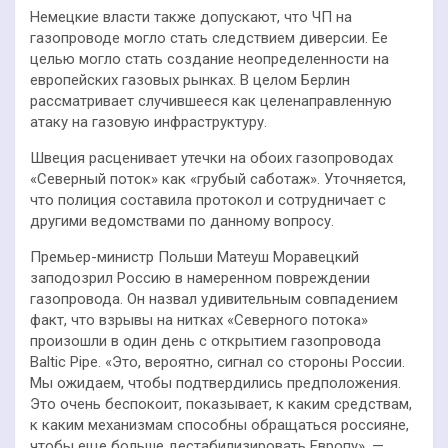
Немецкие власти также допускают, что ЧП на
газопроводе могло стать следствием диверсии. Ее
целью могло стать создание неопределенности на
европейских газовых рынках. В целом Берлин
рассматривает случившееся как целенаправленную
атаку на газовую инфраструктуру.
Швеция расценивает утечки на обоих газопроводах
«Северный поток» как «грубый саботаж». Уточняется,
что полиция составила протокол и сотрудничает с
другими ведомствами по данному вопросу.
Премьер-министр Польши Матеуш Моравецкий
заподозрил Россию в намеренном повреждении
газопровода. Он назвал удивительным совпадением
факт, что взрывы на нитках «Северного потока»
произошли в один день с открытием газопровода
Baltic Pipe. «Это, вероятно, сигнал со стороны России.
Мы ожидаем, чтобы подтвердились предположения.
Это очень беспокоит, показывает, к каким средствам,
к каким механизмам способны обращаться россияне,
чтобы еще больше дестабилизировать Европу», —