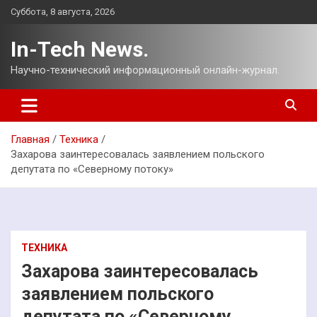
Перейти
Суббота, 8 августа, 2026
к
содержимому
In-Tech News.
Научно-технический информационный онлайн-журнал.
Главная
Техника
Захарова заинтересовалась заявлением польского
депутата по «Северному потоку»
ТЕХНИКА
Захарова заинтересовалась
заявлением польского
депутата по «Северному