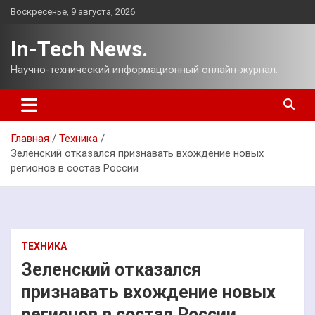
Перейти
Воскресенье, 9 августа, 2026
к
содержимому
In-Tech News.
Научно-технический информационный онлайн-журнал.
Главная
Техника
Зеленский отказался признавать вхождение новых
регионов в состав России
ТЕХНИКА
Зеленский отказался
признавать вхождение новых
регионов в состав России