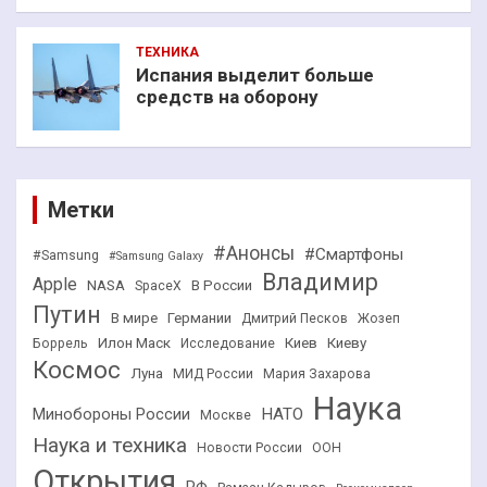
ТЕХНИКА
Испания выделит больше
средств на оборону
Метки
#Анонсы
#Смартфоны
#Samsung
#Samsung Galaxy
Владимир
Apple
NASA
В России
SpaceX
Путин
В мире
Германии
Дмитрий Песков
Жозеп
Илон Маск
Киев
Киеву
Боррель
Исследование
Космос
Луна
МИД России
Мария Захарова
Наука
НАТО
Минобороны России
Москве
Наука и техника
Новости России
ООН
Открытия