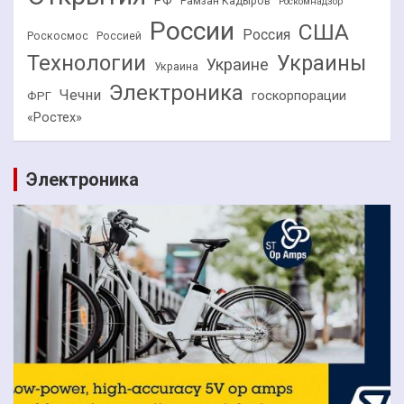
РФ
Рамзан Кадыров
Роскомнадзор
России
США
Россия
Роскосмос
Россией
Технологии
Украины
Украине
Украина
Электроника
Чечни
госкорпорации
ФРГ
«Ростех»
Электроника