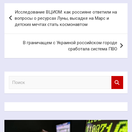
Навигация
Исследование ВЦИОМ: как россияне ответили на
по
вопросы о ресурсах Луны, высадке на Марс и
детских мечтах стать космонавтом
записям
В граничащем с Украиной российском городе
сработала система ПВО
П
о
и
с
к