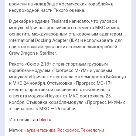
времени на «кладбище космических кораблей» в
несудоходной части Тихого океана.
В декабре издание Teslarati написало, что узловой
модуль «Причал» российского сегмента МКС можно
оснастить международным стыковочным адаптером
International Docking Adapter (IDA) и использовать для
пристыковки американских космических кораблей
Crew Dragon и Starliner.
Ракета «Союз-2.1б» с транспортным грузовым
кораблем-модулем «Прогресс М-УМ» и узловым
модулем «Причал» стартовала с космодрома Байконур
к МКС 24 ноября. Отстыковка «Прогресс МС-17»
вместе с проставкой пассивного стыковочного
агрегата модуля «Наука» от МКС состоялась 25
ноября. Стыковка корабля-модуля «Прогресс М-УМ» с
«Причалом» к МКС — 26 ноября.
Источник:
rambler.ru
Метки:
Наука и техника
,
Роскосмос
,
Технологии