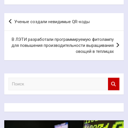
Навигация
Ученые создали невидимые QR-коды
по
записям
В ЛЭТИ разработали программируемую фитолампу
для повышения производительности выращивания
овощей в теплицах
П
о
и
с
к