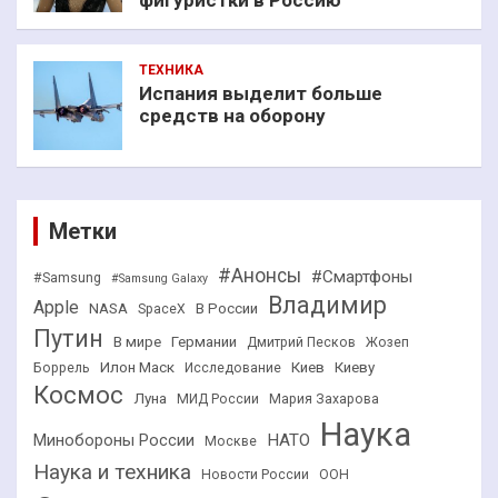
ТЕХНИКА
Испания выделит больше
средств на оборону
Метки
#Анонсы
#Смартфоны
#Samsung
#Samsung Galaxy
Владимир
Apple
NASA
В России
SpaceX
Путин
В мире
Германии
Дмитрий Песков
Жозеп
Илон Маск
Киев
Киеву
Боррель
Исследование
Космос
Луна
МИД России
Мария Захарова
Наука
НАТО
Минобороны России
Москве
Наука и техника
Новости России
ООН