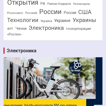
Открытия
РФ
Рамзан Кадыров
Роскомнадзор
России
США
Россия
Роскосмос
Россией
Технологии
Украины
Украине
Украина
Электроника
Чечни
госкорпорации
ФРГ
«Ростех»
Электроника