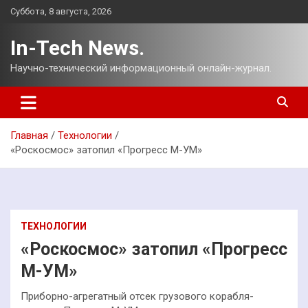
Перейти
Суббота, 8 августа, 2026
к
содержимому
In-Tech News.
Научно-технический информационный онлайн-журнал.
Главная
Технологии
«Роскосмос» затопил «Прогресс М-УМ»
ТЕХНОЛОГИИ
«Роскосмос» затопил «Прогресс
М-УМ»
Приборно-агрегатный отсек грузового корабля-