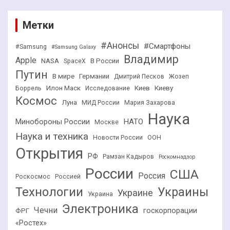
Метки
#Анонсы
#Смартфоны
#Samsung
#Samsung Galaxy
Владимир
Apple
NASA
В России
SpaceX
Путин
В мире
Германии
Дмитрий Песков
Жозеп
Илон Маск
Киев
Киеву
Боррель
Исследование
Космос
Луна
МИД России
Мария Захарова
Наука
НАТО
Минобороны России
Москве
Наука и техника
Новости России
ООН
Открытия
РФ
Рамзан Кадыров
Роскомнадзор
России
США
Россия
Роскосмос
Россией
Технологии
Украины
Украине
Украина
Электроника
Чечни
госкорпорации
ФРГ
«Ростех»