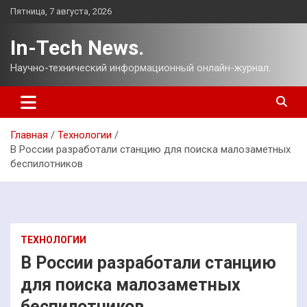
Перейти
Пятница, 7 августа, 2026
к
содержимому
In-Tech News.
Научно-технический информационный онлайн-журнал.
Главная
Технологии
В России разработали станцию для поиска малозаметных
беспилотников
ТЕХНОЛОГИИ
В России разработали станцию
для поиска малозаметных
беспилотников