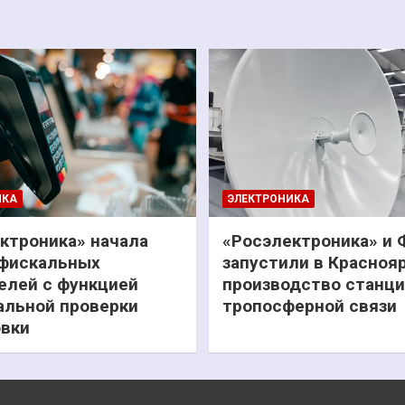
ИКА
ЭЛЕКТРОНИКА
ктроника» начала
«Росэлектроника» и
фискальных
запустили в Красноя
елей с функцией
производство станц
льной проверки
тропосферной связи
вки