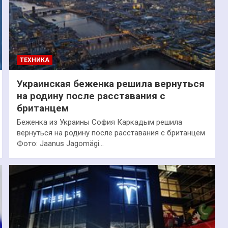
ТЕХНИКА
Украинская беженка решила вернуться
на родину после расставания с
британцем
Беженка из Украины София Каркадым решила
вернуться на родину после расставания с британцем
Фото: Jaanus Jagomägi…