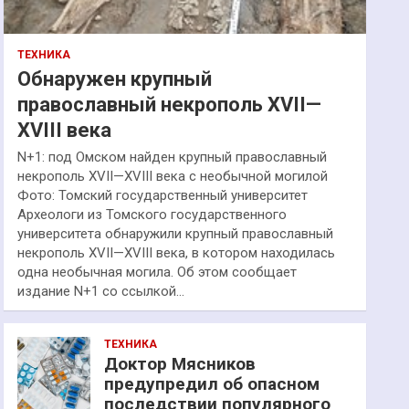
ТЕХНИКА
Обнаружен крупный
православный некрополь XVII—
XVIII века
N+1: под Омском найден крупный православный
некрополь XVII—XVIII века с необычной могилой
Фото: Томский государственный университет
Археологи из Томского государственного
университета обнаружили крупный православный
некрополь XVII—XVIII века, в котором находилась
одна необычная могила. Об этом сообщает
издание N+1 со ссылкой…
ТЕХНИКА
Доктор Мясников
предупредил об опасном
последствии популярного