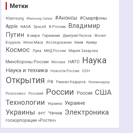
Метки
#Анонсы
#Смартфоны
#Samsung
#Samsung Galaxy
Владимир
Apple
NASA
В России
SpaceX
Путин
В мире
Германии
Дмитрий Песков
Жозеп
Илон Маск
Киев
Киеву
Боррель
Исследование
Космос
Луна
МИД России
Мария Захарова
Наука
НАТО
Минобороны России
Москве
Наука и техника
Новости России
ООН
Открытия
РФ
Рамзан Кадыров
Роскомнадзор
России
США
Россия
Роскосмос
Россией
Технологии
Украине
Украина
Украины
Электроника
Чечни
ФРГ
госкорпорации «Ростех»