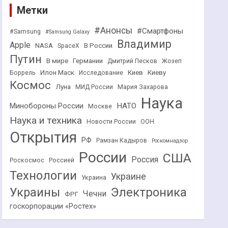
Метки
#Анонсы
#Смартфоны
#Samsung
#Samsung Galaxy
Владимир
Apple
NASA
В России
SpaceX
Путин
В мире
Германии
Дмитрий Песков
Жозеп
Илон Маск
Киев
Киеву
Боррель
Исследование
Космос
Луна
МИД России
Мария Захарова
Наука
НАТО
Минобороны России
Москве
Наука и техника
Новости России
ООН
Открытия
РФ
Рамзан Кадыров
Роскомнадзор
России
США
Россия
Роскосмос
Россией
Технологии
Украине
Украина
Украины
Электроника
Чечни
ФРГ
госкорпорации «Ростех»