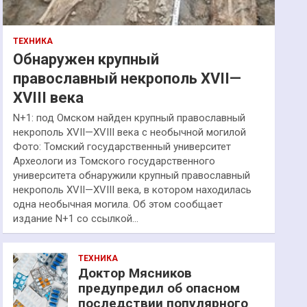
ТЕХНИКА
Обнаружен крупный
православный некрополь XVII—
XVIII века
N+1: под Омском найден крупный православный
некрополь XVII—XVIII века с необычной могилой
Фото: Томский государственный университет
Археологи из Томского государственного
университета обнаружили крупный православный
некрополь XVII—XVIII века, в котором находилась
одна необычная могила. Об этом сообщает
издание N+1 со ссылкой…
ТЕХНИКА
Доктор Мясников
предупредил об опасном
последствии популярного