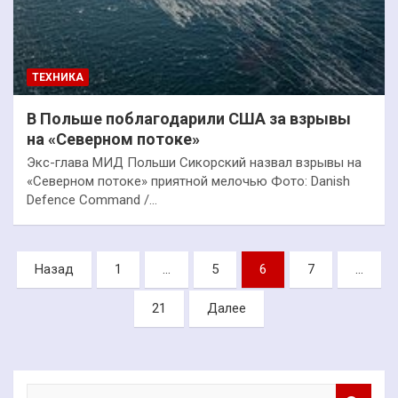
ТЕХНИКА
В Польше поблагодарили США за взрывы
на «Северном потоке»
Экс-глава МИД Польши Сикорский назвал взрывы на
«Северном потоке» приятной мелочью Фото: Danish
Defence Command /…
Пагинация
Назад
1
…
5
6
7
…
записей
21
Далее
П