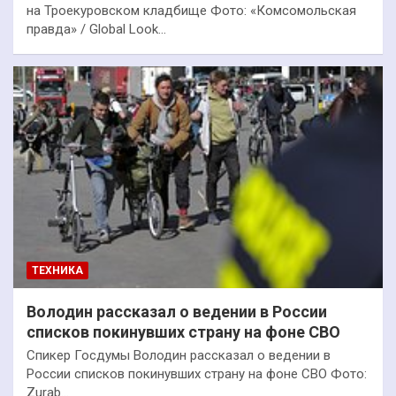
на Троекуровском кладбище Фото: «Комсомольская
правда» / Global Look…
ТЕХНИКА
Володин рассказал о ведении в России
списков покинувших страну на фоне СВО
Спикер Госдумы Володин рассказал о ведении в
России списков покинувших страну на фоне СВО Фото:
Zurab…