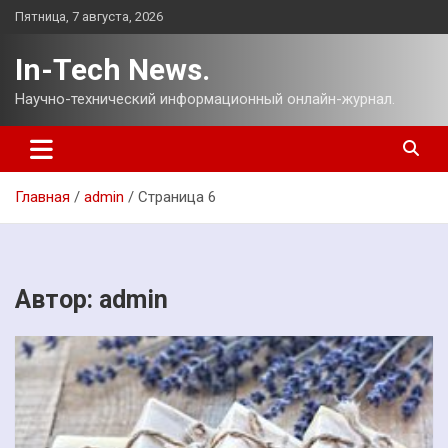
Перейти
Пятница, 7 августа, 2026
к
содержимому
In-Tech News.
Научно-технический информационный онлайн-журнал.
Главная
admin
Страница 6
Автор:
admin