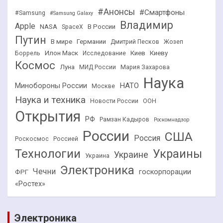
#Анонсы
#Смартфоны
#Samsung
#Samsung Galaxy
Владимир
Apple
NASA
В России
SpaceX
Путин
В мире
Германии
Дмитрий Песков
Жозеп
Илон Маск
Киев
Киеву
Боррель
Исследование
Космос
Луна
МИД России
Мария Захарова
Наука
НАТО
Минобороны России
Москве
Наука и техника
Новости России
ООН
Открытия
РФ
Рамзан Кадыров
Роскомнадзор
России
США
Россия
Роскосмос
Россией
Технологии
Украины
Украине
Украина
Электроника
Чечни
госкорпорации
ФРГ
«Ростех»
Электроника