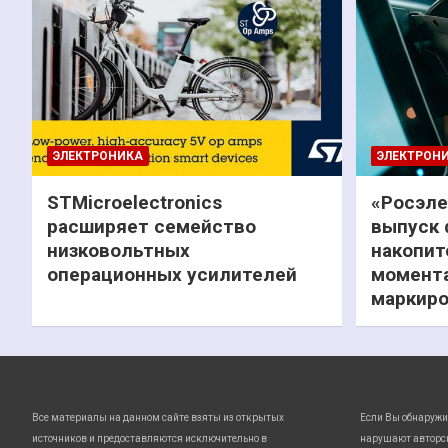
ЭЛЕКТРОНИКА
ЭЛЕКТРОН
STMicroelectronics
«Росэле
расширяет семейство
выпуск 
низковольтных
накопит
операционных усилителей
момента
маркиро
Все материалы на данном сайте взяты из открытых
Если Вы обнаружи
источников и предоставляются исключительно в
нарушают авторс