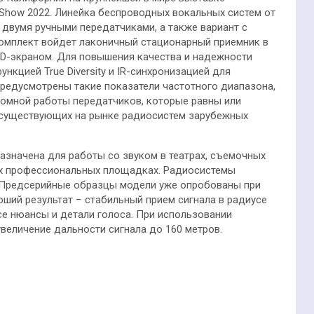
Show 2022. Линейка беспроводных вокальных систем от
 двумя ручными передатчиками, а также вариант с
омплект войдет лаконичный стационарный приемник в
D-экраном. Для повышения качества и надежности
кцией True Diversity и IR-синхронизацией для
предусмотрены такие показатели частотного диапазона,
номной работы передатчиков, которые равны или
 существующих на рынке радиосистем зарубежных
значена для работы со звуком в театрах, съемочных
гих профессиональных площадках. Радиосистемы
. Предсерийные образцы модели уже опробованы при
ший результат − стабильный прием сигнала в радиусе
се нюансы и детали голоса. При использовании
величение дальности сигнала до 160 метров.