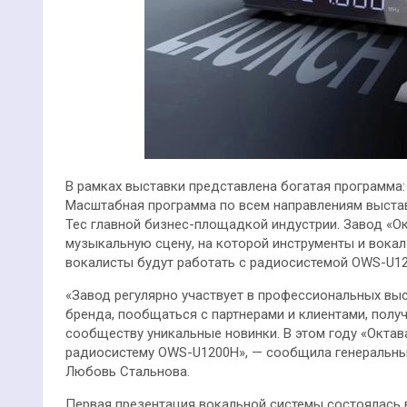
В рамках выставки представлена богатая программа: 
Масштабная программа по всем направлениям выставк
Tec главной бизнес-площадкой индустрии. Завод «О
музыкальную сцену, на которой инструменты и вокал
вокалисты будут работать с радиосистемой OWS-U12
«Завод регулярно участвует в профессиональных вы
бренда, пообщаться с партнерами и клиентами, полу
сообществу уникальные новинки. В этом году «Окта
радиосистему OWS-U1200H», — сообщила генеральный
Любовь Стальнова.
Первая презентация вокальной системы состоялась 