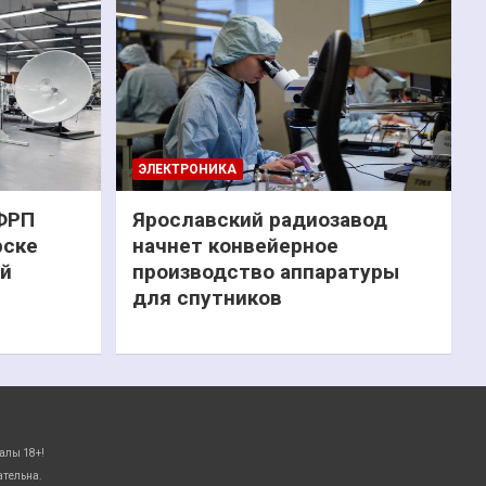
ЭЛЕКТРОНИКА
 ФРП
Ярославский радиозавод
рске
начнет конвейерное
ий
производство аппаратуры
для спутников
алы 18+!
ательна.