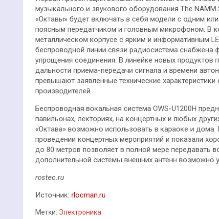
музыкального и звукового оборудования The NAMM 
«Октавы» будет включать в себя модели с одним или
поясным передатчиком и головным микрофоном. В к
металлическом корпусе с ярким и информативным LE
беспроводной линии связи радиосистема снабжена фун
упрощения соединения. В линейке новых продуктов 
дальности приема-передачи сигнала и времени авто
превышают заявленные технические характеристики
производителей.
Беспроводная вокальная система OWS-U1200H предна
павильонах, лекториях, на концертных и любых дру
«Октава» возможно использовать в караоке и дома
проведении концертных мероприятий и показали хоро
до 80 метров позволяет в полной мере передавать в
дополнительной системы внешних антенн возможно у
rostec.ru
Источник:
rlocman.ru
Метки:
Электроника