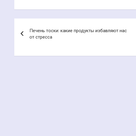
Навигация
Печень тоски: какие продукты избавляют нас
по
от стресса
записям