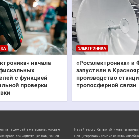
ИКА
ЭЛЕКТРОНИКА
ктроника» начала
«Росэлектроника» и
фискальных
запустили в Красноя
елей с функцией
производство станц
льной проверки
тропосферной связи
вки
ли на нашем сайте материалы, которые
На сайте могут быть опубликованы матери
кие права, принадлежащие Вам, Вашей
При цитировании ссылка на источник обяз