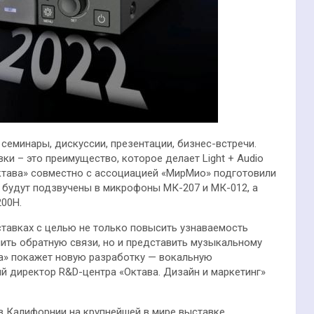
семинары, дискуссии, презентации, бизнес-встречи.
и – это преимущество, которое делает Light + Audio
ктава» совместно с ассоциацией «МирМио» подготовили
 будут подзвучены в микрофоны МК-207 и МК-012, а
00H.
ставках с целью не только повысить узнаваемость
чить обратную связи, но и представить музыкальному
ва» покажет новую разработку — вокальную
 директор R&D-центра «Октава. Дизайн и маркетинг»
в Калифорнии на крупнейшей в мире выставке