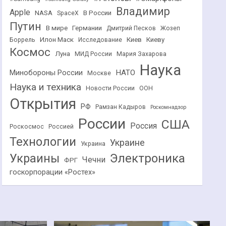
Владимир
Apple
NASA
В России
SpaceX
Путин
В мире
Германии
Дмитрий Песков
Жозеп
Илон Маск
Киев
Киеву
Боррель
Исследование
Космос
Луна
МИД России
Мария Захарова
Наука
НАТО
Минобороны России
Москве
Наука и техника
Новости России
ООН
Открытия
РФ
Рамзан Кадыров
Роскомнадзор
России
США
Россия
Роскосмос
Россией
Технологии
Украине
Украина
Украины
Электроника
Чечни
ФРГ
госкорпорации «Ростех»