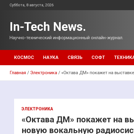
Перейти
Суббота, 8 августа, 2026
к
содержимому
In-Tech News.
Научно-технический информационный онлайн-журнал.
КОСМОС
НАУКА
СВЯЗЬ
СОФТ
ТЕХНИК
Главная
Электроника
«Октава ДМ» покажет на выставке 
ЭЛЕКТРОНИКА
«Октава ДМ» покажет на выс
новую вокальную радиоси