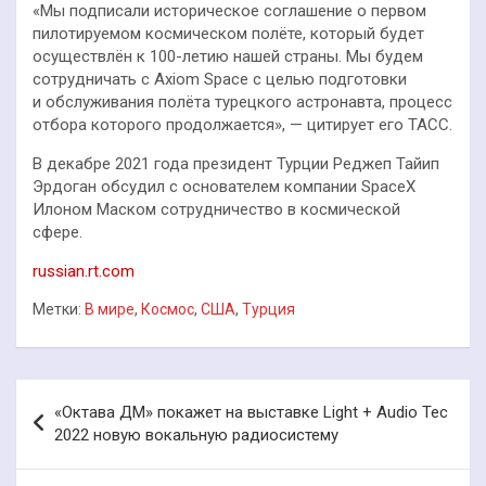
«Мы подписали историческое соглашение о первом
пилотируемом космическом полёте, который будет
осуществлён к 100-летию нашей страны. Мы будем
сотрудничать с Axiom Space с целью подготовки
и обслуживания полёта турецкого астронавта, процесс
отбора которого продолжается», — цитирует его ТАСС.
В декабре 2021 года президент Турции Реджеп Тайип
Эрдоган обсудил с основателем компании SpaceX
Илоном Маском сотрудничество в космической
сфере.
russian.rt.com
Метки:
В мире
,
Космос
,
США
,
Турция
Навигация
«Октава ДМ» покажет на выставке Light + Audio Tec
по
2022 новую вокальную радиосистему
записям