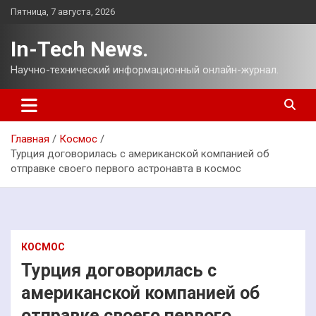
Перейти
Пятница, 7 августа, 2026
к
содержимому
In-Tech News.
Научно-технический информационный онлайн-журнал.
Главная
Космос
Турция договорилась с американской компанией об
отправке своего первого астронавта в космос
КОСМОС
Турция договорилась с
американской компанией об
отправке своего первого