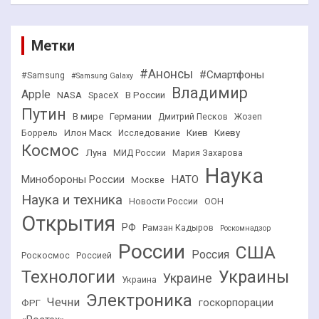
Метки
#Анонсы
#Смартфоны
#Samsung
#Samsung Galaxy
Владимир
Apple
NASA
В России
SpaceX
Путин
В мире
Германии
Дмитрий Песков
Жозеп
Илон Маск
Киев
Киеву
Боррель
Исследование
Космос
Луна
МИД России
Мария Захарова
Наука
НАТО
Минобороны России
Москве
Наука и техника
Новости России
ООН
Открытия
РФ
Рамзан Кадыров
Роскомнадзор
России
США
Россия
Роскосмос
Россией
Технологии
Украины
Украине
Украина
Электроника
Чечни
госкорпорации
ФРГ