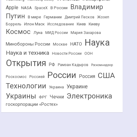
Владимир
Apple
NASA
В России
SpaceX
Путин
В мире
Германии
Дмитрий Песков
Жозеп
Илон Маск
Киев
Киеву
Боррель
Исследование
Космос
Луна
МИД России
Мария Захарова
Наука
НАТО
Минобороны России
Москве
Наука и техника
Новости России
ООН
Открытия
РФ
Рамзан Кадыров
Роскомнадзор
России
США
Россия
Роскосмос
Россией
Технологии
Украине
Украина
Украины
Электроника
Чечни
ФРГ
госкорпорации «Ростех»