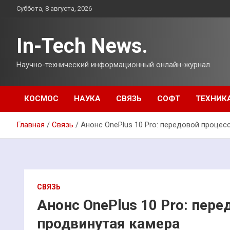
Перейти
Суббота, 8 августа, 2026
к
содержимому
In-Tech News.
Научно-технический информационный онлайн-журнал.
КОСМОС
НАУКА
СВЯЗЬ
СОФТ
ТЕХНИК
Главная
Связь
Анонс OnePlus 10 Pro: передовой процес
СВЯЗЬ
Анонс OnePlus 10 Pro: пере
продвинутая камера