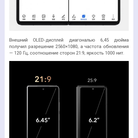
Внешний OLED-дисплей диагональю 6,45 дюйма
получил разрешение 2560×1080, а частота обновления
— 120 Гц, соотношение сторон 21:9, яркость 1000 нит.