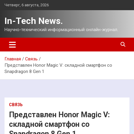
Перейти
Четверг, 6 августа, 2026
к
содержимому
In-Tech News.
Научно-технический информационный онлайн-журнал.
Главная
Связь
Представлен Honor Magic V: складной смартфон со
Snapdragon 8 Gen 1
СВЯЗЬ
Представлен Honor Magic V:
складной смартфон со
Snapdragon 8 Gen 1