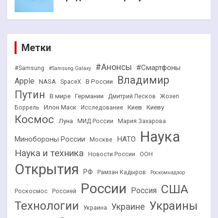
Метки
#Анонсы
#Смартфоны
#Samsung
#Samsung Galaxy
Владимир
Apple
NASA
В России
SpaceX
Путин
В мире
Германии
Дмитрий Песков
Жозеп
Илон Маск
Киев
Киеву
Боррель
Исследование
Космос
Луна
МИД России
Мария Захарова
Наука
НАТО
Минобороны России
Москве
Наука и техника
Новости России
ООН
Открытия
РФ
Рамзан Кадыров
Роскомнадзор
России
США
Россия
Роскосмос
Россией
Технологии
Украины
Украине
Украина