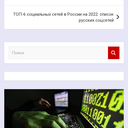
записям
ТОП-6 социальных сетей в России на 2022: список
русских соцсетей
П
о
и
с
к