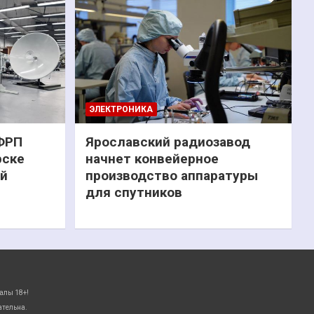
ЭЛЕКТРОНИКА
 ФРП
Ярославский радиозавод
рске
начнет конвейерное
ий
производство аппаратуры
для спутников
алы 18+!
ательна.