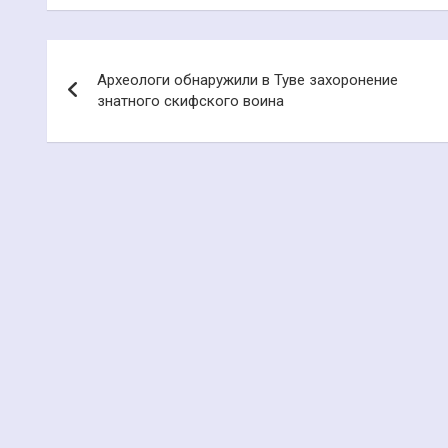
Навигация
Археологи обнаружили в Туве захоронение
по
знатного скифского воина
записям