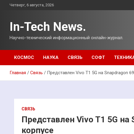
Перейти
Четверг, 6 августа, 2026
к
содержимому
In-Tech News.
Научно-технический информационный онлайн-журнал.
КОСМОС
НАУКА
СВЯЗЬ
СОФТ
ТЕХНИК
Главная
Связь
Представлен Vivo T1 5G на Snapdragon 69
СВЯЗЬ
Представлен Vivo T1 5G на 
корпусе