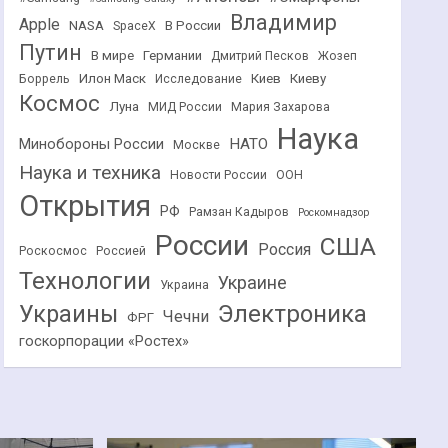
Владимир
Apple
NASA
В России
SpaceX
Путин
В мире
Германии
Дмитрий Песков
Жозеп
Илон Маск
Киев
Киеву
Боррель
Исследование
Космос
Луна
МИД России
Мария Захарова
Наука
НАТО
Минобороны России
Москве
Наука и техника
Новости России
ООН
Открытия
РФ
Рамзан Кадыров
Роскомнадзор
России
США
Россия
Роскосмос
Россией
Технологии
Украине
Украина
Украины
Электроника
Чечни
ФРГ
госкорпорации «Ростех»