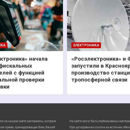
ИКА
ЭЛЕКТРОНИКА
ктроника» начала
«Росэлектроника» и
фискальных
запустили в Красноя
елей с функцией
производство станц
льной проверки
тропосферной связи
вки
ли на нашем сайте материалы, которые
На сайте могут быть опубликованы матери
кие права, принадлежащие Вам, Вашей
При цитировании ссылка на источник обяз