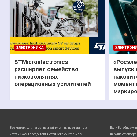
ЭЛЕКТРОНИКА
ЭЛЕКТРОН
STMicroelectronics
«Росэле
расширяет семейство
выпуск 
низковольтных
накопит
операционных усилителей
момента
маркиро
Все материалы на данном сайте взяты из открытых
Если Вы обнаружи
источников и предоставляются исключительно в
нарушают авторс