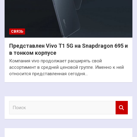
СВЯЗЬ
Представлен Vivo T1 5G на Snapdragon 695 и
в тонком корпусе
Компания vivo продолжает расширять свой
ассортимент в средней ценовой группе. Именно к ней
относится представленная сегодня…
П
о
и
с
к