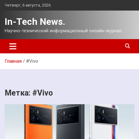
Перейти
Четверг, 6 августа, 2026
к
содержимому
In-Tech News.
Научно-технический информационный онлайн-журнал.
Главная
#Vivo
Метка:
#Vivo