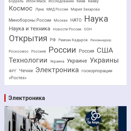
Илон Маск
Киев
Киеву
Боррель
Исследование
Космос
Луна
МИД России
Мария Захарова
Наука
НАТО
Минобороны России
Москве
Наука и техника
Новости России
ООН
Открытия
РФ
Рамзан Кадыров
Роскомнадзор
России
США
Россия
Роскосмос
Россией
Технологии
Украины
Украине
Украина
Электроника
Чечни
госкорпорации
ФРГ
«Ростех»
Электроника