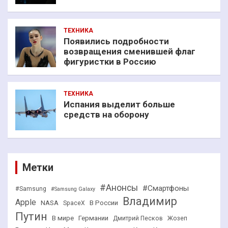
ТЕХНИКА
Появились подробности
возвращения сменившей флаг
фигуристки в Россию
ТЕХНИКА
Испания выделит больше
средств на оборону
Метки
#Анонсы
#Смартфоны
#Samsung
#Samsung Galaxy
Владимир
Apple
NASA
В России
SpaceX
Путин
В мире
Германии
Дмитрий Песков
Жозеп