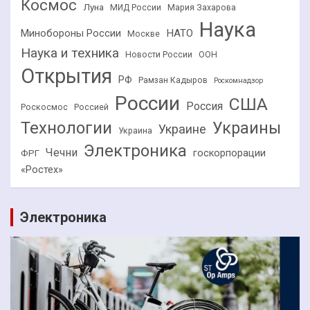
Космос
Луна
МИД России
Мария Захарова
Наука
НАТО
Минобороны России
Москве
Наука и техника
Новости России
ООН
Открытия
РФ
Рамзан Кадыров
Роскомнадзор
России
США
Россия
Роскосмос
Россией
Технологии
Украины
Украине
Украина
Электроника
Чечни
госкорпорации
ФРГ
«Ростех»
Электроника