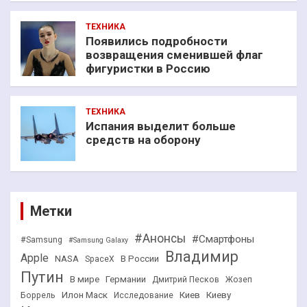
ТЕХНИКА
Появились подробности
возвращения сменившей флаг
фигуристки в Россию
ТЕХНИКА
Испания выделит больше
средств на оборону
Метки
#Анонсы
#Смартфоны
#Samsung
#Samsung Galaxy
Владимир
Apple
NASA
В России
SpaceX
Путин
В мире
Германии
Дмитрий Песков
Жозеп
Илон Маск
Киев
Киеву
Боррель
Исследование