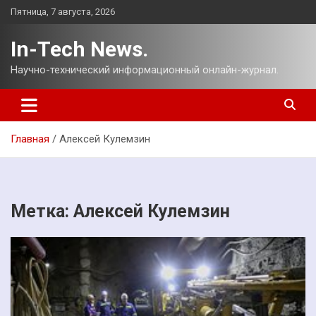
Перейти
Пятница, 7 августа, 2026
к
содержимому
In-Tech News.
Научно-технический информационный онлайн-журнал.
Главная
Алексей Кулемзин
Метка:
Алексей Кулемзин